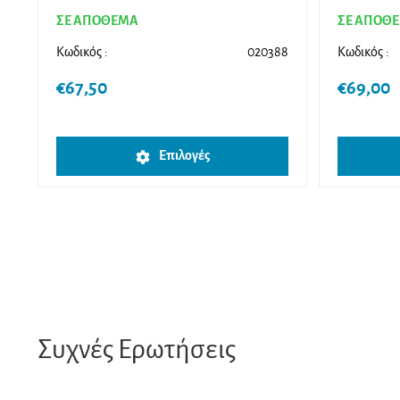
ΣΕ ΑΠΟΘΕΜΑ
ΣΕ ΑΠΟΘ
Κωδικός :
020388
Κωδικός :
€
67,50
€
69,00
Αυτό
Επιλογές
το
προϊόν
έχει
πολλαπλές
παραλλαγές.
Οι
επιλογές
μπορούν
Συχνές Ερωτήσεις
να
επιλεγούν
στη