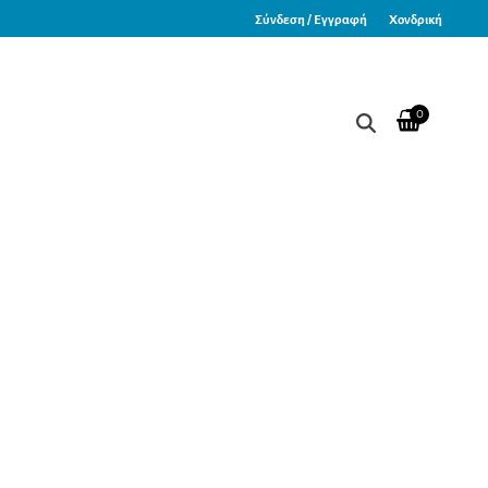
Σύνδεση / Εγγραφή
Χονδρική
0
2 mmHg Fumo