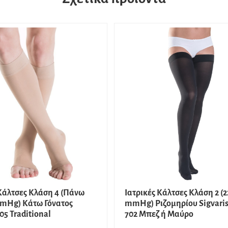
 Κάλτσες Κλάση 4 (Πάνω
Ιατρικές Κάλτσες Κλάση 2 (2
mHg) Κάτω Γόνατος
mmHg) Ριζομηρίου Sigvaris
505 Traditional
702 Μπεζ ή Μαύρο