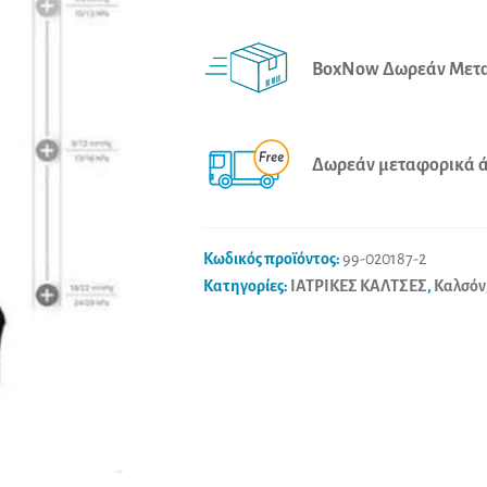
A
Den
l
18/22
t
BoxNow Δωρεάν Μετα
mmHg
e
Fumo
r
ποσότητα
n
Δωρεάν μεταφορικά άν
a
t
i
Κωδικός προϊόντος:
99-020187-2
v
Κατηγορίες:
ΙΑΤΡΙΚΕΣ ΚΑΛΤΣΕΣ
,
Καλσόν
e
: