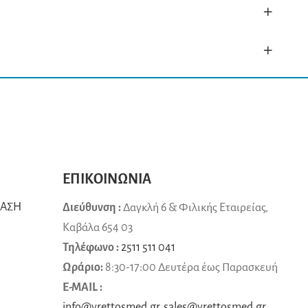
+
+
ΕΠΙΚΟΙΝΩΝΙΑ
ΒΑΣΗ
Διεύθυνση :
Δαγκλή 6 & Φιλικής Εταιρείας,
Καβάλα 654 03
Τηλέφωνο :
2511 511 041
Ωράριο:
8:30-17:00 Δευτέρα έως Παρασκευή
E-MAIL :
info@vrettosmed.gr
,
sales
@
vrettosmed
.
gr