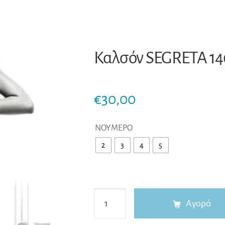
Καλσόν SEGRETA 1
€
30,00
ΝΟΥΜΕΡΟ
2
3
4
5
Καλσόν
Αγορά
SEGRETA
140