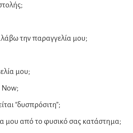
στολής;
σελίδα
του
προϊόντος
αλάβω την παραγγελία μου;
λία μου;
x Now;
ίται “δυσπρόσιτη”;
 μου από το φυσικό σας κατάστημα;