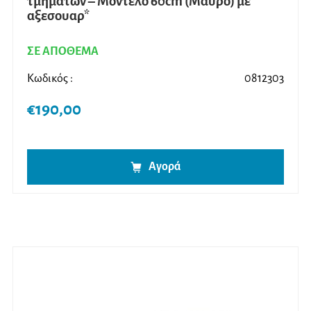
τμημάτων – Μοντέλο 60cm (Μαύρο) με
αξεσουαρ*
ΣΕ ΑΠΟΘΕΜΑ
Κωδικός :
0812303
€
190,00
Αγορά