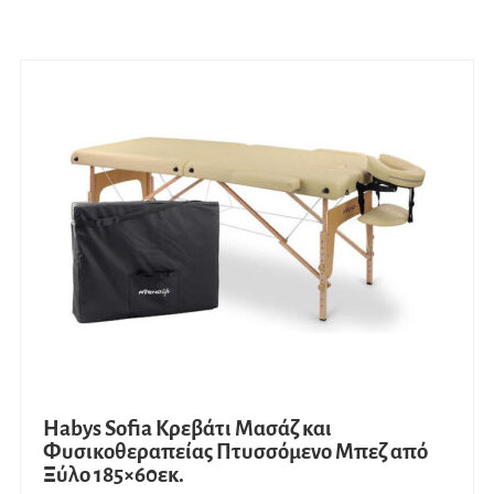
Habys Sofia Κρεβάτι Μασάζ και
Φυσικοθεραπείας Πτυσσόμενο Μπεζ από
Ξύλο 185×60εκ.