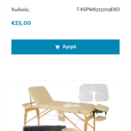
Κωδικός :
T-KSPWK515009EKO
€
25,00
Αγορά