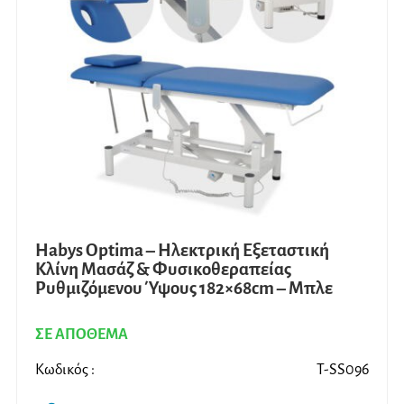
Habys Optima – Ηλεκτρική Εξεταστική
Κλίνη Μασάζ & Φυσικοθεραπείας
Ρυθμιζόμενου Ύψους 182×68cm – Μπλε
ΣΕ ΑΠΟΘΕΜΑ
Κωδικός :
T-SS096