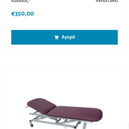
Κωδικός :
Xenon.Bed
€
350,00
Αγορά