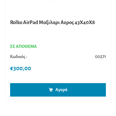
Rolko AirPad Μαξιλαρι Αερος 43Χ40Χ8
ΣΕ ΑΠΟΘΕΜΑ
Κωδικός :
00271
€
300,00
Αγορά