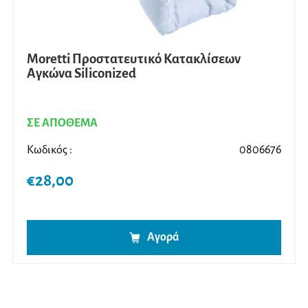
του
προϊ
Moretti Προστατευτικό Κατακλίσεων
Αγκώνα Siliconized
ΣΕ ΑΠΟΘΕΜΑ
Κωδικός :
0806676
€
28,00
Αγορά