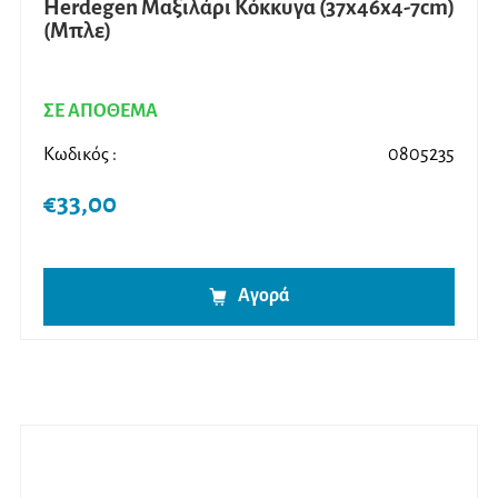
Herdegen Μαξιλάρι Κόκκυγα (37x46x4-7cm)
(Μπλε)
ΣΕ ΑΠΟΘΕΜΑ
Κωδικός :
0805235
€
33,00
Αγορά