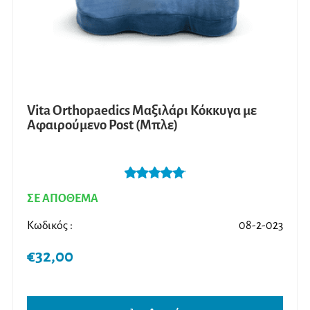
Vita Orthopaedics Μαξιλάρι Κόκκυγα με
Αφαιρούμενο Post (Μπλε)
Βαθμολογήθ
ΣΕ ΑΠΟΘΕΜΑ
ηκε με
5.00
από 5
Κωδικός :
08-2-023
€
32,00