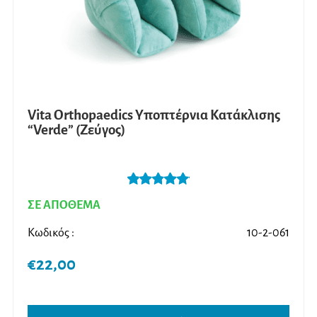
Vita Orthopaedics Υποπτέρνια Κατάκλισης
“Verde” (Ζεύγος)
Βαθμολογήθ
ΣΕ ΑΠΟΘΕΜΑ
ηκε με
5.00
από 5
Κωδικός :
10-2-061
€
22,00