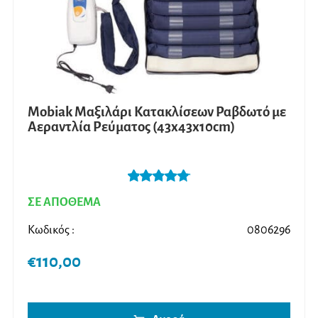
Mobiak Μαξιλάρι Κατακλίσεων Ραβδωτό με
Αεραντλία Ρεύματος (43x43x10cm)
Βαθμολογήθ
ΣΕ ΑΠΟΘΕΜΑ
ηκε με
5.00
από 5
Κωδικός :
0806296
€
110,00