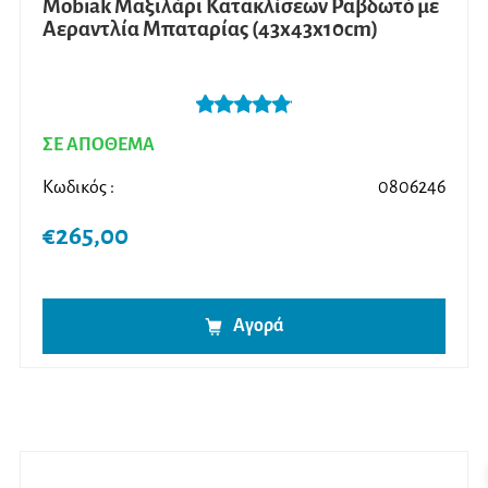
Mobiak Μαξιλάρι Κατακλίσεων Ραβδωτό με
Αεραντλία Μπαταρίας (43x43x10cm)
Βαθμολογήθ
ΣΕ ΑΠΟΘΕΜΑ
ηκε με
5.00
από 5
Κωδικός :
0806246
€
265,00
Αγορά