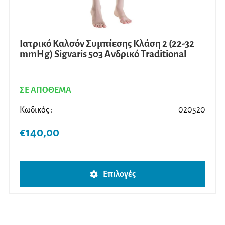
Ιατρικό Καλσόν Συμπίεσης Κλάση 2 (22-32
mmHg) Sigvaris 503 Ανδρικό Traditional
ΣΕ ΑΠΟΘΕΜΑ
Κωδικός :
020520
€
140,00
Αυτό
Επιλογές
το
προϊ
έχει