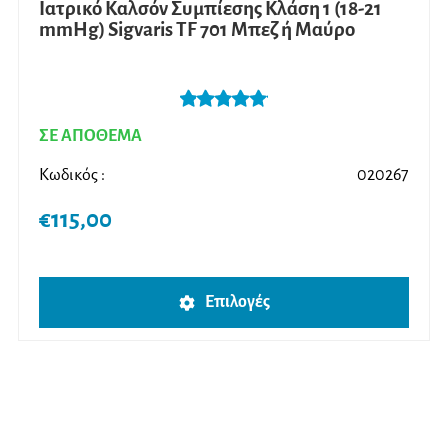
Ιατρικό Καλσόν Συμπίεσης Κλάση 1 (18-21
mmHg) Sigvaris TF 701 Μπεζ ή Μαύρο
Βαθμολογήθ
ΣΕ ΑΠΟΘΕΜΑ
ηκε με
5.00
από 5
Κωδικός :
020267
€
115,00
Αυτό
Επιλογές
το
προϊ
έχει
πολλ
παρα