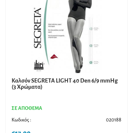
επιλο
μπορ
να
επιλ
στη
σελίδ
του
προϊ
Καλσόν SEGRETA LIGHT 40 Den 6/9 mmHg
(3 Χρώματα)
ΣΕ ΑΠΟΘΕΜΑ
Κωδικός :
020188