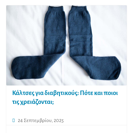
Οι
επιλο
μπορ
να
επιλ
στη
σελίδ
του
προϊ
Κάλτσες για διαβητικούς: Πότε και ποιοι
τις χρειάζονται;
24 Σεπτεμβρίου, 2025