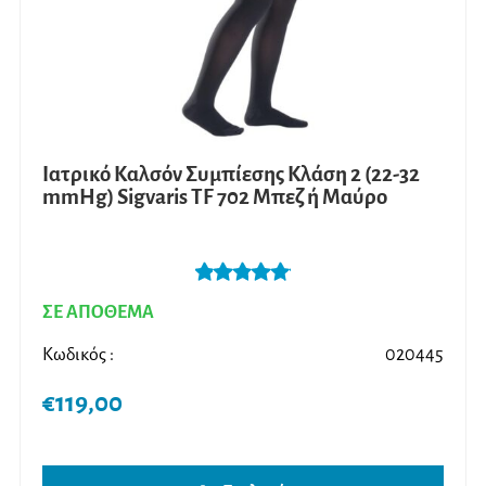
στη
σελίδ
του
προϊ
Ιατρικό Καλσόν Συμπίεσης Κλάση 2 (22-32
mmHg) Sigvaris TF 702 Μπεζ ή Μαύρο
Βαθμολογήθ
ΣΕ ΑΠΟΘΕΜΑ
ηκε με
5.00
από 5
Κωδικός :
020445
€
119,00
Αυτό