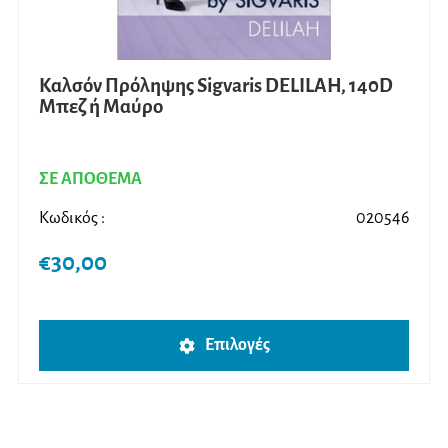
του
προϊ
Καλσόν Πρόληψης Sigvaris DELILAH, 140D
Μπεζ ή Μαύρο
ΣΕ ΑΠΟΘΕΜΑ
Κωδικός :
020546
€
30,00
Αυτό
Επιλογές
το
προϊ
έχει