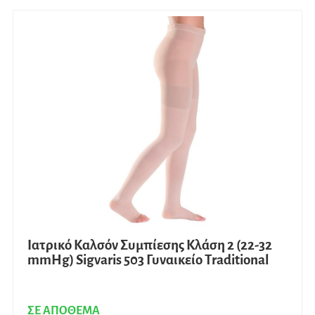
πολλ
παρα
Οι
επιλο
μπορ
να
επιλ
στη
σελίδ
του
προϊ
Ιατρικό Καλσόν Συμπίεσης Κλάση 2 (22-32
mmHg) Sigvaris 503 Γυναικείο Traditional
ΣΕ ΑΠΟΘΕΜΑ