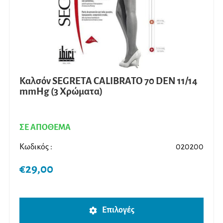
στη
σελίδ
του
προϊ
Καλσόν SEGRETA CALIBRATO 70 DEN 11/14
mmHg (3 Χρώματα)
ΣΕ ΑΠΟΘΕΜΑ
Κωδικός :
020200
€
29,00
Αυτό
Επιλογές
το