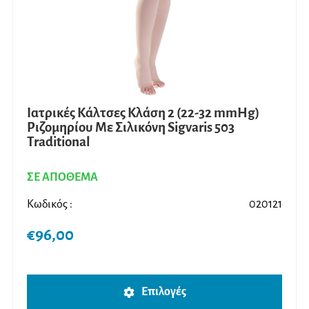
στη
σελίδ
του
προϊ
Ιατρικές Κάλτσες Κλάση 2 (22-32 mmHg)
Ριζομηρίου Με Σιλικόνη Sigvaris 503
Traditional
ΣΕ ΑΠΟΘΕΜΑ
Κωδικός :
020121
€
96,00
Αυτό
Επιλογές
το