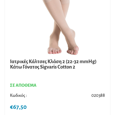
μπορ
να
επιλ
στη
σελίδ
του
προϊ
Ιατρικές Κάλτσες Κλάση 2 (22-32 mmHg)
Κάτω Γόνατος Sigvaris Cotton 2
ΣΕ ΑΠΟΘΕΜΑ
Κωδικός :
020388
€
67,50