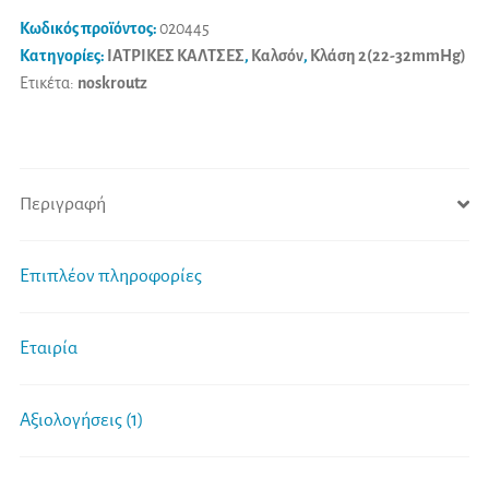
702
i
Κωδικός προϊόντος:
020445
Μπεζ
v
Κατηγορίες:
ΙΑΤΡΙΚΕΣ ΚΑΛΤΣΕΣ
,
Καλσόν
,
Κλάση 2(22-32mmHg)
ή
Ετικέτα:
noskroutz
e
Μαύρο
:
ποσότητα
Περιγραφή
Επιπλέον πληροφορίες
Εταιρία
Αξιολογήσεις (1)