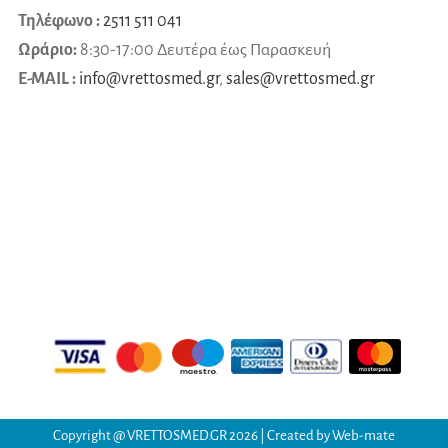
Τηλέφωνο :
2511 511 041
Ωράριο:
8:30-17:00 Δευτέρα έως Παρασκευή
E-MAIL :
info@vrettosmed.gr
,
sales
@
vrettosmed
.
gr
Copyright @
VRETTOSMED.GR
2026 | Created by
Web-mate