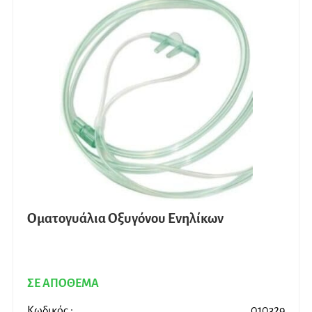
Οματογυάλια Οξυγόνου Ενηλίκων
ΣΕ ΑΠΟΘΕΜΑ
Κωδικός :
010329