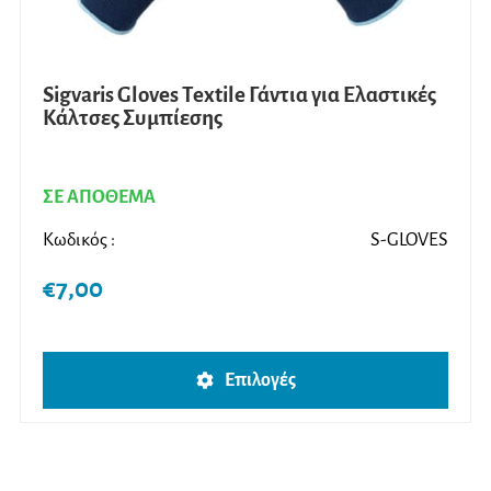
Sigvaris Gloves Textile Γάντια για Ελαστικές
Κάλτσες Συμπίεσης
ΣΕ ΑΠΟΘΕΜΑ
Κωδικός :
S-GLOVES
€
7,00
Αυτό
Επιλογές
το
προϊ
έχει