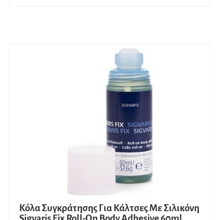
Κόλα Συγκράτησης Για Κάλτσες Με Σιλικόνη
Sigvaris Fix Roll-On Body Adhesive 60ml