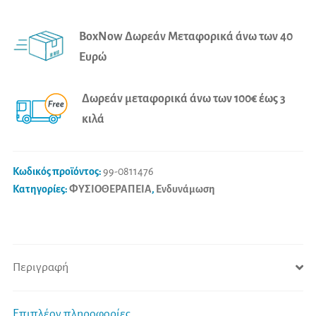
Theraputty
t
Πηλός
e
BoxNow Δωρεάν Μεταφορικά άνω των 40
Εξάσκησης
r
Ευρώ
Μπλε
n
Σκληρός
a
Δωρεάν μεταφορικά άνω των 100€ έως 3
84gr
t
κιλά
ποσότητα
i
v
e
Κωδικός προϊόντος:
99-0811476
:
Κατηγορίες:
ΦΥΣΙΟΘΕΡΑΠΕΙΑ
,
Ενδυνάμωση
Περιγραφή
Επιπλέον πληροφορίες