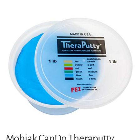
Mobiak CanDo Theraputty