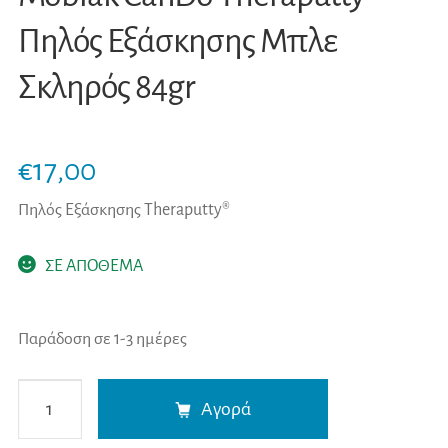
Πηλός Εξάσκησης Μπλε
Σκληρός 84gr
€
17,00
Πηλός Εξάσκησης Theraputty®
ΣΕ ΑΠΟΘΕΜΑ
Παράδοση σε 1-3 ημέρες
Mobiak
A
Αγορά
CanDo
l