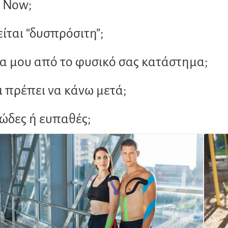
x Now;
ίται “δυσπρόσιτη”;
 μου από το φυσικό σας κατάστημα;
ι πρέπει να κάνω μετά;
κώδες ή ευπαθές;