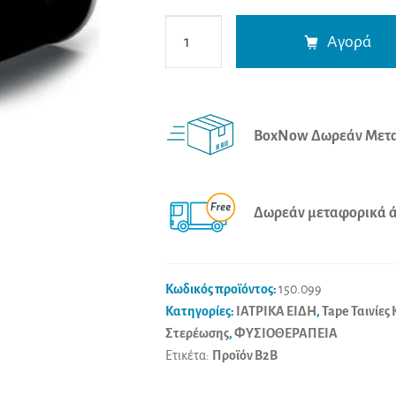
Rea
Αγορά
Tape
Κόλλα
(113gr)
ποσότητα
BoxNow Δωρεάν Μετα
Δωρεάν μεταφορικά άν
Κωδικός προϊόντος:
150.099
Κατηγορίες:
ΙΑΤΡΙΚΑ ΕΙΔΗ
,
Tape Ταινίες
Στερέωσης
,
ΦΥΣΙΟΘΕΡΑΠΕΙΑ
Ετικέτα:
Προϊόν B2B