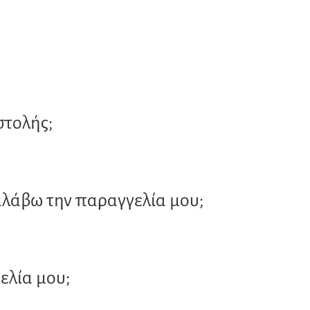
στολής;
αλάβω την παραγγελία μου;
λία μου;