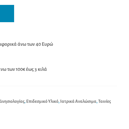
A
l
t
e
r
φορικά άνω των 40 Ευρώ
n
a
t
ω των 100€ έως 3 κιλά
i
v
e
:
 Κινησιολογίας
,
Επιδεσμικό Υλικό
,
Ιατρικά Αναλώσιμα
,
Ταινίες