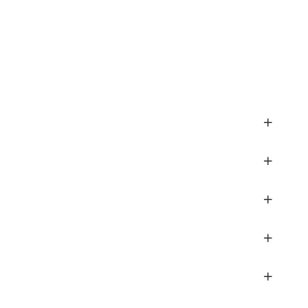
+
+
+
+
+