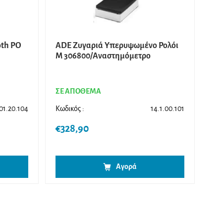
oth PO
ADE Ζυγαριά Υπερυψωμένο Ρολόι
M 306800/Αναστημόμετρο
ΣΕ ΑΠΟΘΕΜΑ
.01.20.104
Κωδικός :
14.1.00.101
€
328,90
Αγορά