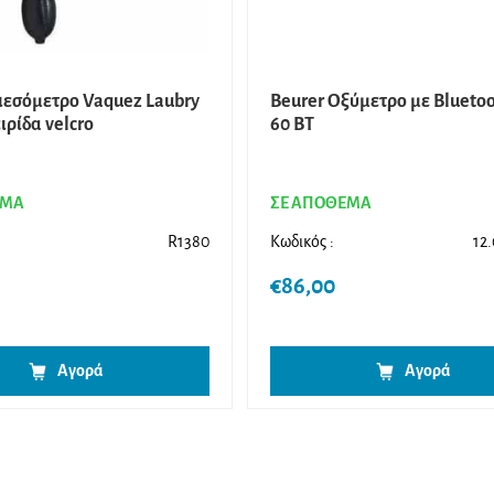
Πιεσόμετρο Vaquez Laubry
Beurer Οξύμετρο με Βlueto
ιρίδα velcro
60 BT
ΕΜΑ
ΣΕ ΑΠΟΘΕΜΑ
R1380
Κωδικός :
12
€
86,00
Αγορά
Αγορά