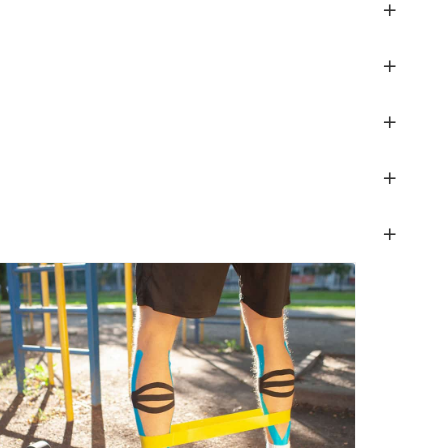
+
+
+
+
+