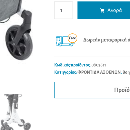
Mobiak
Αγορά
Περιπατητήρας
Rollator
"Action
White"
Δωρεάν μεταφορικά άν
(Λευκός)
ποσότητα
Κωδικός προϊόντος:
0803611
Κατηγορίες:
ΦΡΟΝΤΙΔΑ ΑΣΘΕΝΩΝ
,
Βοη
Προϊό