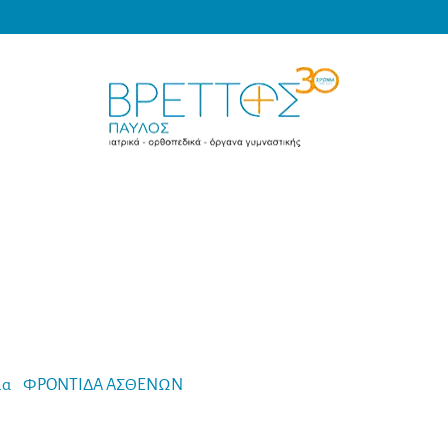
Products
search
MEDICAL VRETTOS
μα
-
ΦΡΟΝΤΙΔΑ ΑΣΘΕΝΩΝ
-
Mobiak Περιπατητήρας Rollator “Act