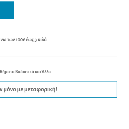
A
l
t
e
r
ω των 100€ έως 3 κιλά
n
a
t
θήματα Βαδιστικά και Άλλα
i
v
e
ν μόνο με μεταφορική!
: