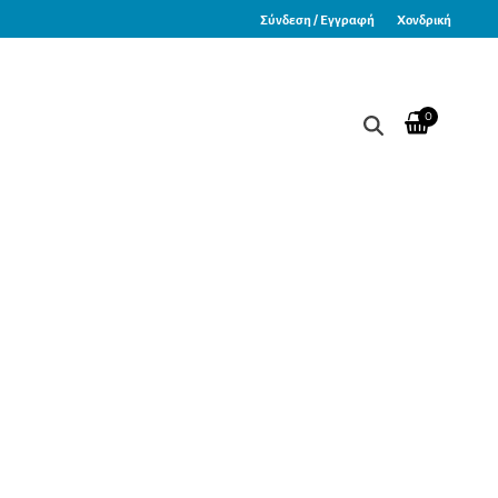
Σύνδεση / Εγγραφή
Χονδρική
0
ion White” (Λευκός)