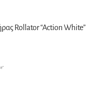
ας Rollator “Action White”
te”