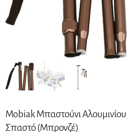
Mobiak Mπαστούνι Αλουμινίου
Σπαστό (Μπρονζέ)