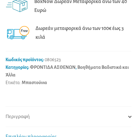
BoxNow Δωρεάν Μεταφορικά άνω των 40
(Μπρονζέ)
r
Ευρώ
ποσότητα
n
a
Δωρεάν μεταφορικά άνω των 100€ έως 3
t
κιλά
i
v
e
Κωδικός προϊόντος:
0806523
:
Κατηγορίες:
ΦΡΟΝΤΙΔΑ ΑΣΘΕΝΩΝ
,
Βοηθήματα Βαδιστικά και
Άλλα
Ετικέτα:
Μπαστούνια
Περιγραφή
Επιπλέον πληροφορίες