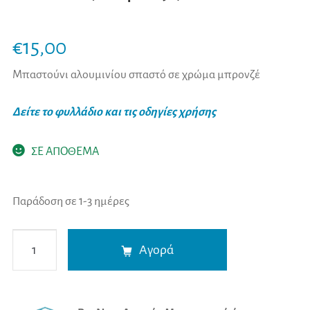
€
15,00
Μπαστούνι αλουμινίου σπαστό σε χρώμα μπρονζέ
Δείτε το φυλλάδιο και τις οδηγίες χρήσης
ΣΕ ΑΠΟΘΕΜΑ
Παράδοση σε 1-3 ημέρες
Mobiak
A
Αγορά
Mπαστούνι
l
Αλουμινίου
t
Σπαστό
e