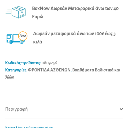
Σπαστό
e
BoxNow Δωρεάν Μεταφορικά άνω των 40
(Μαύρο)
r
Ευρώ
ποσότητα
n
a
Δωρεάν μεταφορικά άνω των 100€ έως 3
t
κιλά
i
v
e
Κωδικός προϊόντος:
0809256
:
Κατηγορίες:
ΦΡΟΝΤΙΔΑ ΑΣΘΕΝΩΝ
,
Βοηθήματα Βαδιστικά και
Άλλα
Περιγραφή
Επιπλέον πληροφορίες