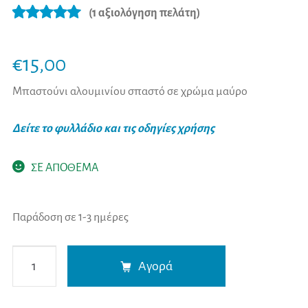
(
1
αξιολόγηση πελάτη)
Βαθμολογήθ
1
ηκε με
5.00
€
15,00
από 5 με
βάση
Μπαστούνι αλουμινίου σπαστό σε χρώμα μαύρο
βαθμολογία
Δείτε το φυλλάδιο και τις οδηγίες χρήσης
πελάτη
ΣΕ ΑΠΟΘΕΜΑ
Παράδοση σε 1-3 ημέρες
Mobiak
A
Αγορά
Mπαστούνι
l
Αλουμινίου
t