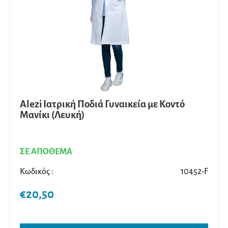
να
επιλ
στη
σελίδ
του
προϊ
Alezi Ιατρική Ποδιά Γυναικεία με Κοντό
Μανίκι (Λευκή)
ΣΕ ΑΠΟΘΕΜΑ
Κωδικός :
10452-F
€
20,50