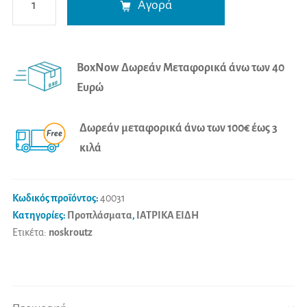
Αγορά
Πρόπλασμα
l
Ματιού
t
(4
e
BoxNow Δωρεάν Μεταφορικά άνω των 40
Μερών)
r
Ευρώ
ποσότητα
n
a
Δωρεάν μεταφορικά άνω των 100€ έως 3
t
κιλά
i
v
e
Κωδικός προϊόντος:
40031
:
Κατηγορίες:
Προπλάσματα
,
ΙΑΤΡΙΚΑ ΕΙΔΗ
Ετικέτα:
noskroutz