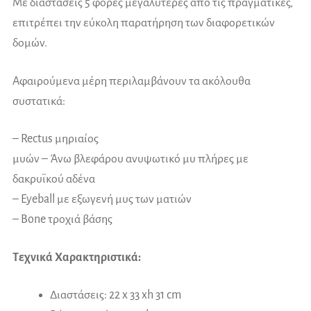
Με διαστάσεις 5 φορές μεγαλύτερες από τις πραγματικές,
επιτρέπει την εύκολη παρατήρηση των διαφορετικών
δομών.
Αφαιρούμενα μέρη περιλαμβάνουν τα ακόλουθα
συστατικά:
– Rectus μηριαίος
μυών – Άνω βλεφάρου ανυψωτικό μυ πλήρες με
δακρυϊκού αδένα
– Eyeball με εξωγενή μυς των ματιών
– Bone τροχιά βάσης
Τεχνικά Χαρακτηριστικά:
Διαστάσεις: 22 x 33 xh 31 cm