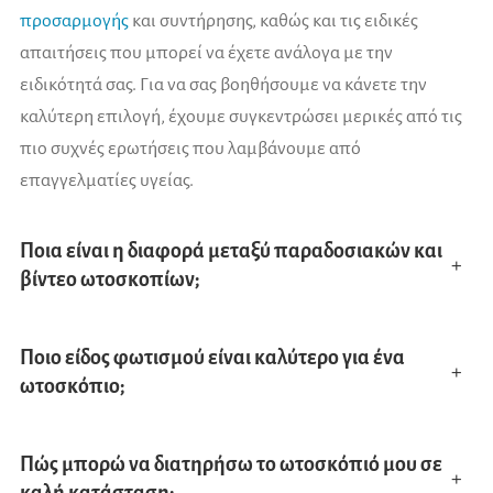
προσαρμογής
και συντήρησης, καθώς και τις ειδικές
απαιτήσεις που μπορεί να έχετε ανάλογα με την
ειδικότητά σας. Για να σας βοηθήσουμε να κάνετε την
καλύτερη επιλογή, έχουμε συγκεντρώσει μερικές από τις
πιο συχνές ερωτήσεις που λαμβάνουμε από
επαγγελματίες υγείας.
Ποια είναι η διαφορά μεταξύ παραδοσιακών και
+
βίντεο ωτοσκοπίων;
Τα παραδοσιακά ωτοσκόπια είναι φορητά και
Ποιο είδος φωτισμού είναι καλύτερο για ένα
χρησιμοποιούνται για άμεση εξέταση, ενώ τα βίντεο
+
ωτοσκόπιο;
ωτοσκόπια επιτρέπουν την καταγραφή εικόνων και
βίντεο για ανάλυση.
Ο LED φωτισμός είναι προτιμώμενος λόγω της
Πώς μπορώ να διατηρήσω το ωτοσκόπιό μου σε
φωτεινότητας και της
ανθεκτικότητάς
του.
+
καλή κατάσταση;