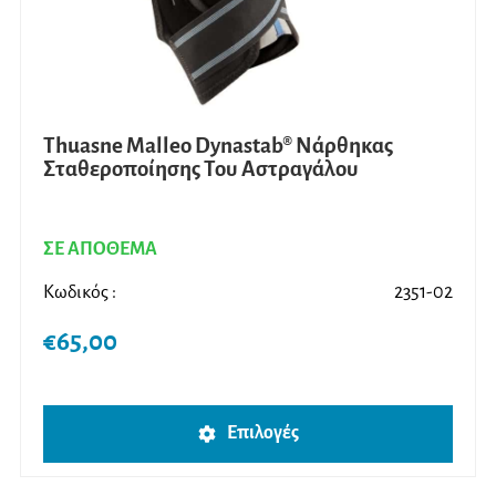
Thuasne Malleo Dynastab® Νάρθηκας
Σταθεροποίησης Του Αστραγάλου
ΣΕ ΑΠΟΘΕΜΑ
Κωδικός :
2351-02
€
65,00
Αυτό
Επιλογές
το
προϊ