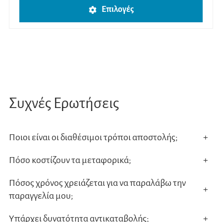
Αυτό
Επιλογές
το
προϊ
έχει
πολλ
παρα
Οι
Συχνές Ερωτήσεις
επιλο
μπορ
να
Ποιοι είναι οι διαθέσιμοι τρόποι αποστολής;
+
επιλ
Πόσο κοστίζουν τα μεταφορικά;
+
στη
σελίδ
Πόσος χρόνος χρειάζεται για να παραλάβω την
+
του
παραγγελία μου;
προϊ
Υπάρχει δυνατότητα αντικαταβολής;
+