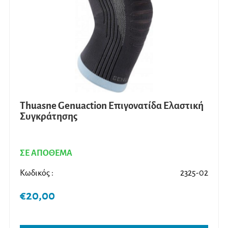
να
επιλ
στη
σελίδ
του
προϊ
Thuasne Genuaction Επιγονατίδα Ελαστική
Συγκράτησης
ΣΕ ΑΠΟΘΕΜΑ
Κωδικός :
2325-02
€
20,00