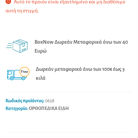
Αυτό το προϊόν είναι εξαντλημένο και μη διαθέσιμο
αυτή τη στιγμή.
A
l
BoxNow Δωρεάν Μεταφορικά άνω των 40
t
Ευρώ
e
r
Δωρεάν μεταφορικά άνω των 100€ έως 3
n
κιλά
a
t
i
Κωδικός προϊόντος:
0658
v
Κατηγορία:
ΟΡΘΟΠΕΔΙΚΑ ΕΙΔΗ
e
: