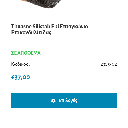
Thuasne Silistab Epi Επιαγκώνιο
Επικονδυλίτιδας
ΣΕ ΑΠΟΘΕΜΑ
Κωδικός :
2305-02
€
37,00
Αυτό
Επιλογές
το
προϊ
έχει