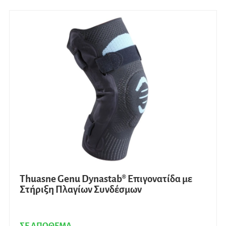
πολλ
παρα
Οι
επιλο
μπορ
να
επιλ
στη
σελίδ
του
προϊ
Thuasne Genu Dynastab® Επιγονατίδα με
Στήριξη Πλαγίων Συνδέσμων