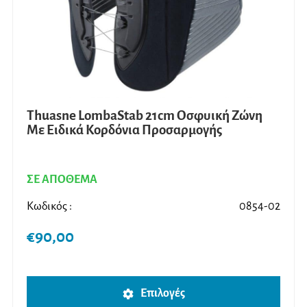
στη
σελίδ
του
προϊ
Thuasne LombaStab 21cm Οσφυική Ζώνη
Με Ειδικά Κορδόνια Προσαρμογής
ΣΕ ΑΠΟΘΕΜΑ
Κωδικός :
0854-02
€
90,00
Αυτό
Επιλογές
το