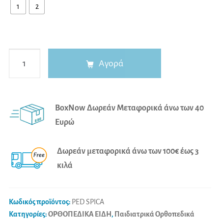
1
2
Παιδιατρικός
Αγορά
Ελαστικός
Νάρθηκας
A
Καρπού
l
BoxNow Δωρεάν Μεταφορικά άνω των 40
-
t
Ευρώ
Αντίχειρα
e
"PED
r
Δωρεάν μεταφορικά άνω των 100€ έως 3
SPICA"
n
κιλά
ποσότητα
a
t
i
Κωδικός προϊόντος:
PED SPICA
v
Κατηγορίες:
ΟΡΘΟΠΕΔΙΚΑ ΕΙΔΗ
,
Παιδιατρικά Ορθοπεδικά