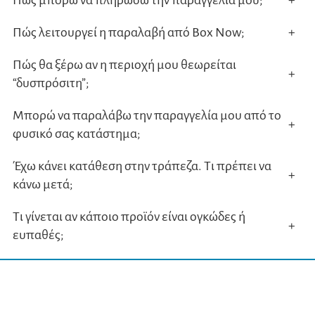
Πώς μπορώ να πληρώσω την παραγγελία μου;
+
Πώς λειτουργεί η παραλαβή από Box Now;
+
Πώς θα ξέρω αν η περιοχή μου θεωρείται
+
“δυσπρόσιτη”;
Μπορώ να παραλάβω την παραγγελία μου από το
+
φυσικό σας κατάστημα;
Έχω κάνει κατάθεση στην τράπεζα. Τι πρέπει να
+
κάνω μετά;
Τι γίνεται αν κάποιο προϊόν είναι ογκώδες ή
+
ευπαθές;