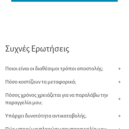
προϊ
έχει
πολλ
παρα
Οι
Συχνές Ερωτήσεις
επιλο
μπορ
να
Ποιοι είναι οι διαθέσιμοι τρόποι αποστολής;
+
επιλ
Πόσο κοστίζουν τα μεταφορικά;
+
στη
σελίδ
Πόσος χρόνος χρειάζεται για να παραλάβω την
+
του
παραγγελία μου;
προϊ
Υπάρχει δυνατότητα αντικαταβολής;
+