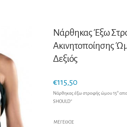
Νάρθηκας Έξω Στρο
Ακινητοποίησης Ώμ
Δεξιός
€
115,50
Νάρθηκας έξω στροφής ώμου 15° απα
SHOULD”
ΜΕΓΕΘΟΣ