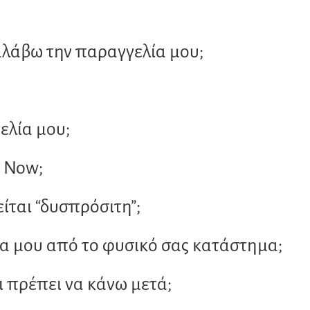
προϊόντος
αλάβω την παραγγελία μου;
λία μου;
x Now;
ίται “δυσπρόσιτη”;
 μου από το φυσικό σας κατάστημα;
ι πρέπει να κάνω μετά;