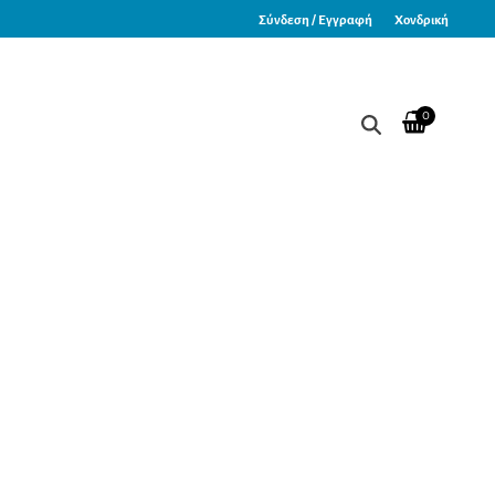
Σύνδεση / Εγγραφή
Χονδρική
0
ησης Ώμου 15° “EXTRA SHOULD” Δεξιός