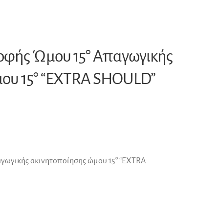
φής Ώμου 15° Απαγωγικής
ου 15° “EXTRA SHOULD”
γωγικής ακινητοποίησης ώμου 15° “EXTRA