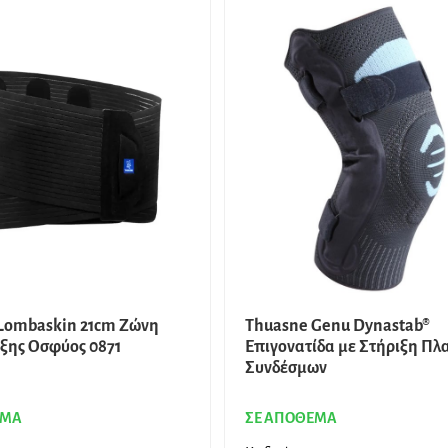
Lombaskin 21cm Ζώνη
Thuasne Genu Dynastab®
ξης Oσφύος 0871
Επιγονατίδα με Στήριξη Πλ
Συνδέσμων
ΕΜΑ
ΣΕ ΑΠΟΘΕΜΑ