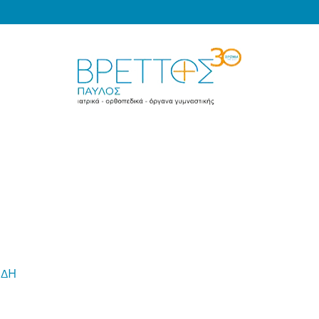
Products
search
MEDICAL VRETTOS
ΙΔΗ
-
Νάρθηκας Έξω Στροφής Ώμου 15° Απαγωγικής Ακινητοποί