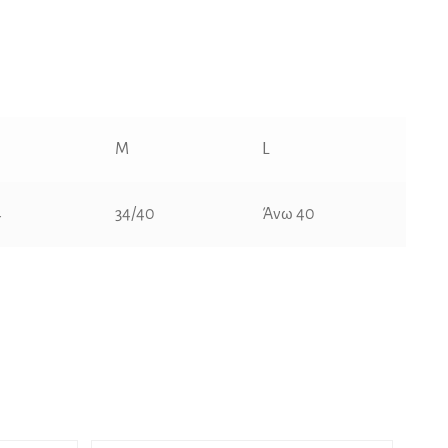
M
L
4
34/40
Άνω 40