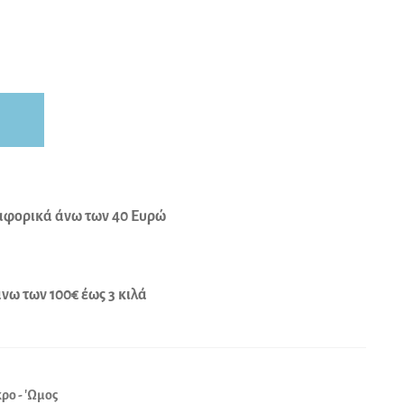
φορικά άνω των 40 Ευρώ
ω των 100€ έως 3 κιλά
ρο - 'Ωμος