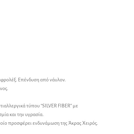
φρολέξ. Επένδυση από νάυλον.
νος.
ντιαλλεργικά τύπου “SILVER FIBER” με
μία και την υγρασία.
οίο προσφέρει ενδυνάμωση της Άκρας Χειρός.