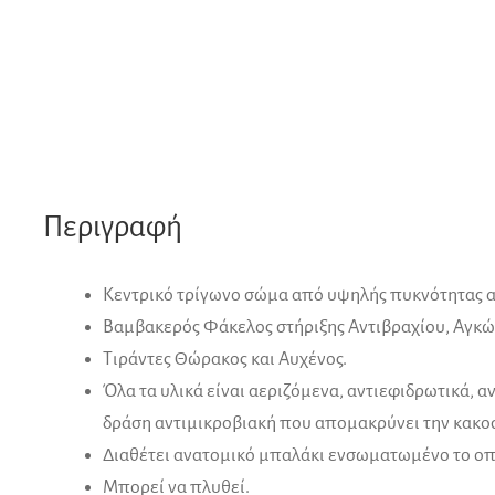
ποσότητα
e
:
Περιγραφή
Κεντρικό τρίγωνο σώμα από υψηλής πυκνότητας α
Βαμβακερός Φάκελος στήριξης Αντιβραχίου, Αγκώ
Τιράντες Θώρακος και Αυχένος.
Όλα τα υλικά είναι αεριζόμενα, αντιεφιδρωτικά, α
δράση αντιμικροβιακή που απομακρύνει την κακοσ
Διαθέτει ανατομικό μπαλάκι ενσωματωμένο το οπ
Μπορεί να πλυθεί.