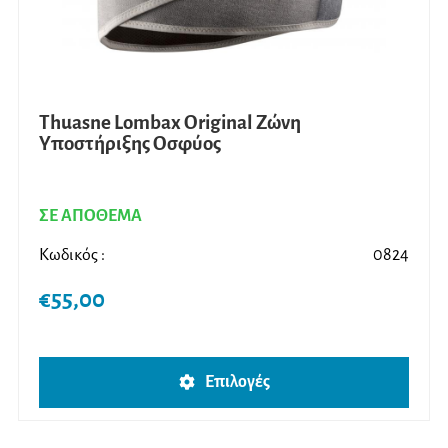
Thuasne Lombax Original Ζώνη
Υποστήριξης Οσφύος
ΣΕ ΑΠΟΘΕΜΑ
Κωδικός :
0824
€
55,00
Αυτό
Επιλογές
το
προϊ