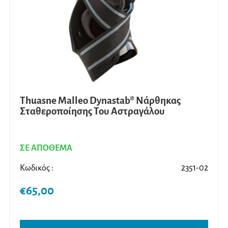
επιλ
στη
σελίδ
του
προϊ
Thuasne Malleo Dynastab® Νάρθηκας
Σταθεροποίησης Του Αστραγάλου
ΣΕ ΑΠΟΘΕΜΑ
Κωδικός :
2351-02
€
65,00
Αυτό