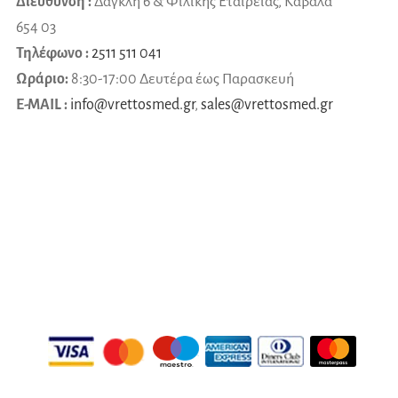
Διεύθυνση :
Δαγκλή 6 & Φιλικής Εταιρείας, Καβάλα
654 03
Τηλέφωνο :
2511 511 041
Ωράριο:
8:30-17:00 Δευτέρα έως Παρασκευή
E-MAIL :
info@vrettosmed.gr
,
sales
@
vrettosmed
.
gr