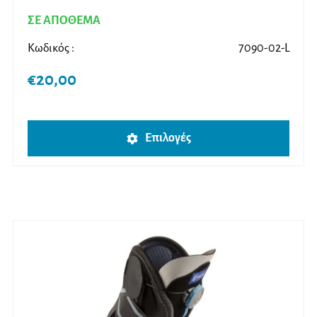
ΣΕ ΑΠΟΘΕΜΑ
Κωδικός :
7090-02-L
€
20,00
Αυτό
Επιλογές
το
προϊ
έχει
πολλ
παρα
Οι
επιλο
μπορ
να