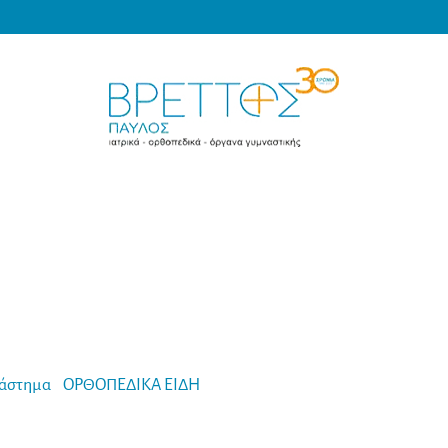
Products
search
MEDICAL VRETTOS
άστημα
-
ΟΡΘΟΠΕΔΙΚΑ ΕΙΔΗ
-
Ελαστικός Σωλήνας Δακτύλου Gel 