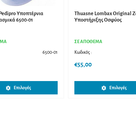
Pedipro Υποπτέρνια
Thuasne Lombax Original 
ασμικά 6500-01
Υποστήριξης Οσφύος
ΕΜΑ
ΣΕ ΑΠΟΘΕΜΑ
6500-01
Κωδικός :
€
55,00
Αυτό
Επιλογές
Επιλογές
το
προϊόν
έχει
πολλαπλές
παραλλαγές.
Οι