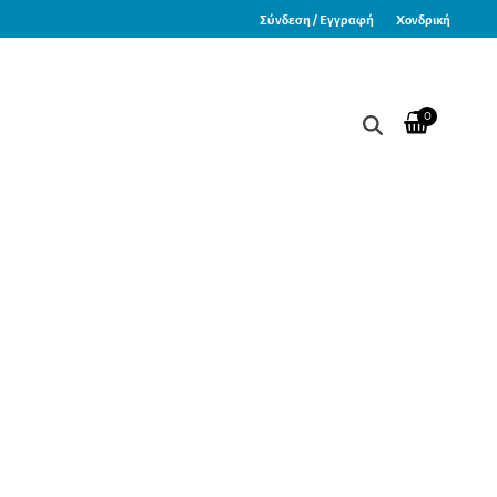
Σύνδεση / Εγγραφή
Χονδρική
0
HF 6019 Large