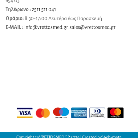
654 03
Τηλέφωνο :
2511 511 041
Ωράριο:
8:30-17:00 Δευτέρα έως Παρασκευή
E-MAIL :
info@vrettosmed.gr
,
sales
@
vrettosmed
.
gr
Copyright @
VRETTOSMED.GR
2026 | Created by
Web-mate