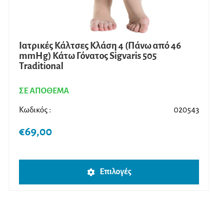
Ιατρικές Κάλτσες Κλάση 4 (Πάνω από 46
mmHg) Κάτω Γόνατος Sigvaris 505
Traditional
ΣΕ ΑΠΟΘΕΜΑ
Κωδικός :
020543
€
69,00
Αυτό
Επιλογές
το
προϊ
έχει