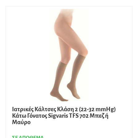
πολλ
παρα
Οι
επιλο
μπορ
να
επιλ
στη
σελίδ
του
προϊ
Ιατρικές Κάλτσες Κλάση 2 (22-32 mmHg)
Κάτω Γόνατος Sigvaris TFS 702 Μπεζ ή
Μαύρο