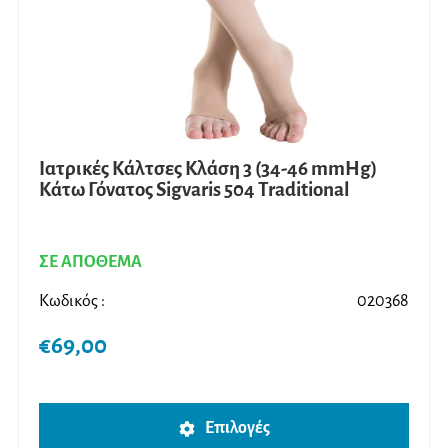
στη
σελίδ
του
προϊ
Ιατρικές Κάλτσες Κλάση 3 (34-46 mmHg)
Κάτω Γόνατος Sigvaris 504 Traditional
ΣΕ ΑΠΟΘΕΜΑ
Κωδικός :
020368
€
69,00
Αυτό
Επιλογές
το