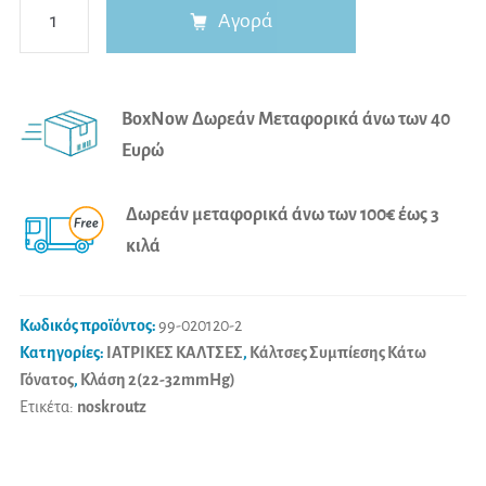
Κάλτσες
Αγορά
Ιατρικές
Διαβαθμισμένης
A
Συμπίεσης
l
BoxNow Δωρεάν Μεταφορικά άνω των 40
22-
t
Ευρώ
32
e
mmHg
r
Δωρεάν μεταφορικά άνω των 100€ έως 3
Κλάση
n
κιλά
2
a
Sigvaris
t
Traditional
i
Κωδικός προϊόντος:
99-020120-2
503
v
Κατηγορίες:
ΙΑΤΡΙΚΕΣ ΚΑΛΤΣΕΣ
,
Κάλτσες Συμπίεσης Κάτω
Κάτω
Γόνατος
,
Κλάση 2(22-32mmHg)
e
Ετικέτα:
noskroutz
Γόνατος
:
Short
Plus