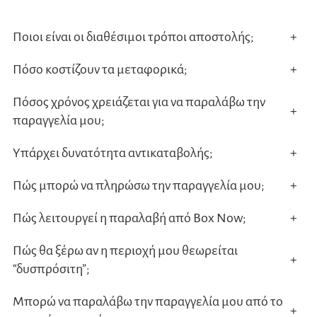
μπορ
να
Ποιοι είναι οι διαθέσιμοι τρόποι αποστολής;
+
επιλ
Πόσο κοστίζουν τα μεταφορικά;
+
στη
σελίδ
Πόσος χρόνος χρειάζεται για να παραλάβω την
+
του
παραγγελία μου;
προϊ
Υπάρχει δυνατότητα αντικαταβολής;
+
Πώς μπορώ να πληρώσω την παραγγελία μου;
+
Πώς λειτουργεί η παραλαβή από Box Now;
+
Πώς θα ξέρω αν η περιοχή μου θεωρείται
+
“δυσπρόσιτη”;
Μπορώ να παραλάβω την παραγγελία μου από το
+