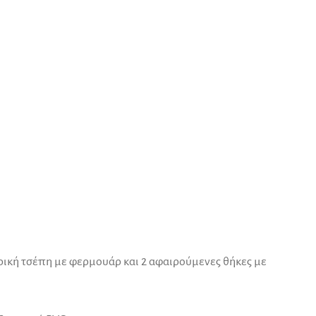
ρική τσέπη με φερμουάρ και 2 αφαιρούμενες θήκες με