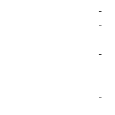
+
+
+
+
+
+
+