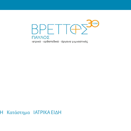
Products
search
MEDICAL VRETTOS
ΚΗ
-
Κατάστημα
-
ΙΑΤΡΙΚΑ ΕΙΔΗ
-
GIMA Τσάντα Α’ Βοηθειών PVC Κ