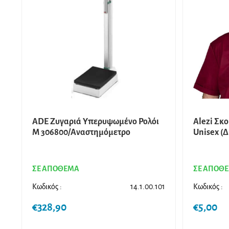
ADE Ζυγαριά Υπερυψωμένο Ρολόι
Alezi Σκ
M 306800/Αναστημόμετρο
Unisex (
ΣΕ ΑΠΟΘΕΜΑ
ΣΕ ΑΠΟΘ
Κωδικός :
14.1.00.101
Κωδικός :
€
328,90
€
5,00