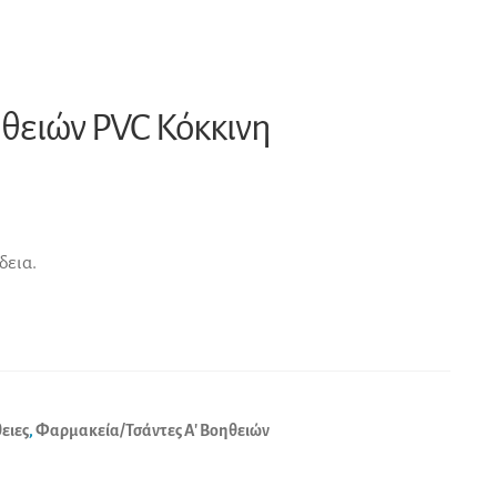
θειών PVC Κόκκινη
δεια.
ειες
,
Φαρμακεία/Τσάντες Α' Βοηθειών