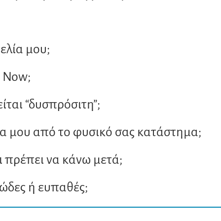
λία μου;
x Now;
ίται “δυσπρόσιτη”;
 μου από το φυσικό σας κατάστημα;
ι πρέπει να κάνω μετά;
κώδες ή ευπαθές;