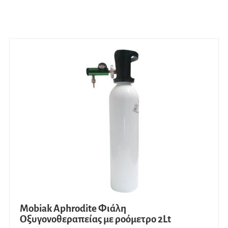
Mobiak Aphrodite Φιάλη
Oξυγονοθεραπείας με ροόμετρο 2Lt