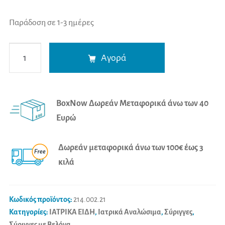
Παράδοση σε 1-3 ημέρες
Σύριγγες
A
Αγορά
2.5cc
l
G-
t
21
e
BoxNow Δωρεάν Μεταφορικά άνω των 40
PIC
r
Ευρώ
(100τμχ)
n
ποσότητα
a
Δωρεάν μεταφορικά άνω των 100€ έως 3
t
κιλά
i
v
e
Κωδικός προϊόντος:
214.002.21
:
Κατηγορίες:
ΙΑΤΡΙΚΑ ΕΙΔΗ
,
Ιατρικά Αναλώσιμα
,
Σύριγγες
,
Σύριγγες με Βελόνα