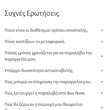
Οι
Συχνές Ερωτήσεις
επιλο
μπορ
να
Ποιοι είναι οι διαθέσιμοι τρόποι αποστολής;
+
επιλ
Πόσο κοστίζουν τα μεταφορικά;
+
στη
σελίδ
Πόσος χρόνος χρειάζεται για να παραλάβω την
+
του
παραγγελία μου;
προϊ
Υπάρχει δυνατότητα αντικαταβολής;
+
Πώς μπορώ να πληρώσω την παραγγελία μου;
+
Πώς λειτουργεί η παραλαβή από Box Now;
+
Πώς θα ξέρω αν η περιοχή μου θεωρείται
+