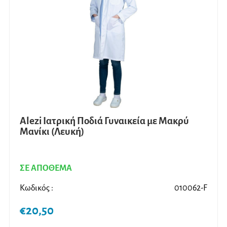
μπορ
να
επιλ
στη
σελίδ
του
προϊ
Alezi Ιατρική Ποδιά Γυναικεία με Μακρύ
Μανίκι (Λευκή)
ΣΕ ΑΠΟΘΕΜΑ
Κωδικός :
010062-F
€
20,50