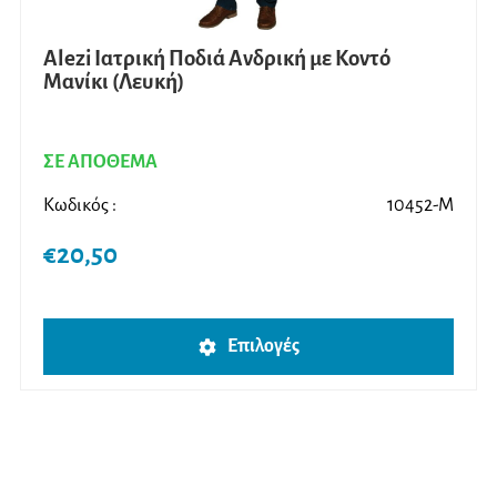
Alezi Ιατρική Ποδιά Ανδρική με Κοντό
Μανίκι (Λευκή)
ΣΕ ΑΠΟΘΕΜΑ
Κωδικός :
10452-M
€
20,50
Αυτό
Επιλογές
το
προϊ
έχει
πολλ
παρα