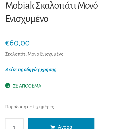
Mobiak Σκαλοπάτι Μονό
Ενισχυμένο
€
60,00
Σκαλοπάτι Μονό Ενισχυμένο
Δείτε τις οδηγίες χρήσης
ΣΕ ΑΠΟΘΕΜΑ
Παράδοση σε 1-3 ημέρες
Mobiak
A
Αγορά