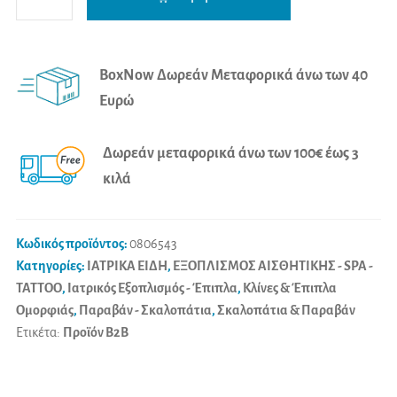
Σκαλοπάτι
l
Μονό
t
Ενισχυμένο
e
BoxNow Δωρεάν Μεταφορικά άνω των 40
ποσότητα
r
Ευρώ
n
a
Δωρεάν μεταφορικά άνω των 100€ έως 3
t
κιλά
i
v
e
Κωδικός προϊόντος:
0806543
:
Κατηγορίες:
ΙΑΤΡΙΚΑ ΕΙΔΗ
,
ΕΞΟΠΛΙΣΜΟΣ ΑΙΣΘΗΤΙΚΗΣ - SPA -
TATTOO
,
Ιατρικός Εξοπλισμός - Έπιπλα
,
Κλίνες & Έπιπλα
Ομορφιάς
,
Παραβάν - Σκαλοπάτια
,
Σκαλοπάτια & Παραβάν
Ετικέτα:
Προϊόν B2B