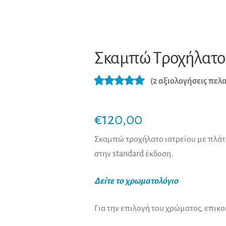
Σκαμπώ Tροχήλατο 
(
2
αξιολογήσεις πελ
Βαθμολογήθ
2
ηκε με
5.00
€
120,00
από 5 με
βάση
Σκαμπώ τροχήλατο ιατρείου με πλάτη
βαθμολογίες
στην standard έκδοση.
πελάτη
Δείτε το χρωματολόγιο
Για την επιλογή του χρώματος, επικ