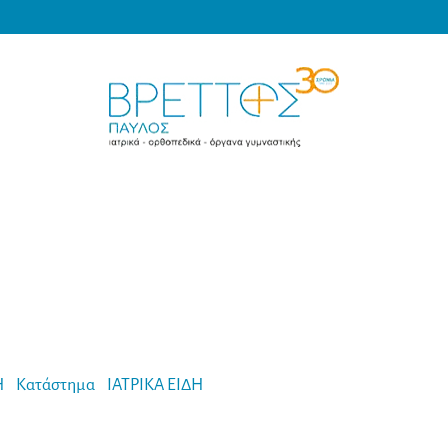
Products
search
MEDICAL VRETTOS
Η
-
Κατάστημα
-
ΙΑΤΡΙΚΑ ΕΙΔΗ
-
Σκαμπώ Tροχήλατο με Πλάτη Vill