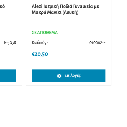
ικό
Alezi Ιατρική Ποδιά Γυναικεία με
Μακρύ Μανίκι (Λευκή)
ΣΕ ΑΠΟΘΕΜΑ
R-5038
Κωδικός :
010062-F
€
20,50
Αυτό
Επιλογές
το
προϊόν
έχει
πολλαπλές
παραλλαγές
Οι
επιλογές