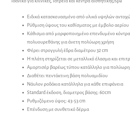
Ιδανικό για κλινικές, ιατρεία και κέντρα αισθητικής/spa
Ειδικά κατασκευασμένο από υλικά υψηλών αντοχ
Ρύθμιση ύψους του καθίσματος με έμβολο αερίου
Κάθισμα από μορφοποιημένο επενδυμένο κόντρα
πολυουρεθάνης για άνετη πολύωρη χρήση
Φέρει στρογγυλή έδρα διαμέτρου 32 cm
Η πλάτη στηρίζεται σε μεταλλικό έλασμα και επιτ
Αμορτισέρ βαρέως τύπου κατάλληλο για πολύωρη
Διαθέτει πεντάκτινη βάση πολυαμιδίου
Νάυλον ροδάκια κατάλληλα για κάθε επιφάνεια
Standard έκδοση, διαμετρος βάσης: 60cm
Ρυθμιζόμενο ύψος: 43-53 cm
Επένδυση με συνθετικό δέρμα