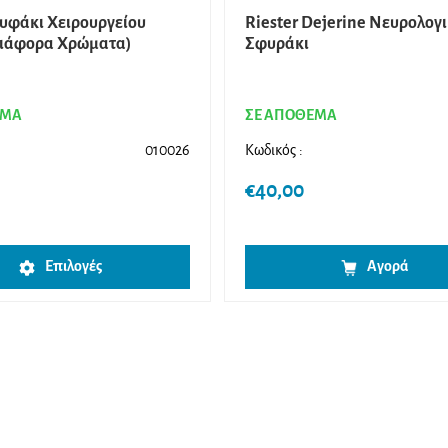
ουφάκι Χειρουργείου
Riester Dejerine Νευρολογ
Διάφορα Χρώματα)
Σφυράκι
ΕΜΑ
ΣΕ ΑΠΟΘΕΜΑ
010026
Κωδικός :
€
40,00
Αυτό
Επιλογές
Αγορά
το
προϊόν
έχει
πολλαπλές
παραλλαγές.
Οι
επιλογές