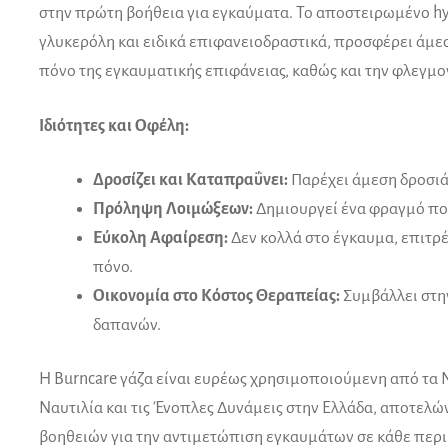
στην πρώτη βοήθεια για εγκαύματα. Το αποστειρωμένο h
γλυκερόλη και ειδικά επιφανειοδραστικά, προσφέρει άμε
πόνο της εγκαυματικής επιφάνειας, καθώς και την φλεγμο
Ιδιότητες και Οφέλη:
Δροσίζει και Καταπραΰνει:
Παρέχει άμεση δροσιά
Πρόληψη Λοιμώξεων:
Δημιουργεί ένα φραγμό που
Εύκολη Αφαίρεση:
Δεν κολλά στο έγκαυμα, επιτρ
πόνο.
Οικονομία στο Κόστος Θεραπείας:
Συμβάλλει στη
δαπανών.
Η Burncare γάζα είναι ευρέως χρησιμοποιούμενη από τα Νο
Ναυτιλία και τις Ένοπλες Δυνάμεις στην Ελλάδα, αποτελ
βοηθειών για την αντιμετώπιση εγκαυμάτων σε κάθε περι