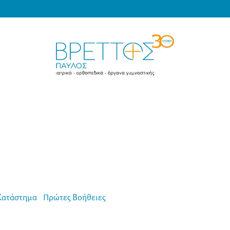
Products
search
MEDICAL VRETTOS
Κατάστημα
-
Πρώτες Βοήθειες
-
Roosin Γάζα Εγκαυμάτων Burnca