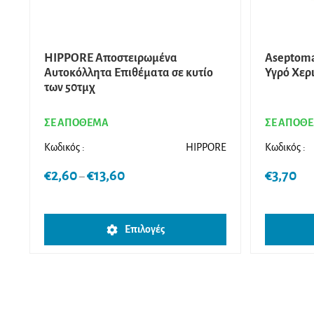
HIPPORE Αποστειρωμένα
Aseptoma
Αυτοκόλλητα Επιθέματα σε κυτίο
Υγρό Χερ
των 50τμχ
ΣΕ ΑΠΟΘΕΜΑ
ΣΕ ΑΠΟΘ
Κωδικός :
HIPPORE
Κωδικός :
Price
€
2,60
€
13,60
€
3,70
–
range:
€2,60
Αυτό
through
Επιλογές
το
€13,60
προϊόν
έχει
πολλαπλές
παραλλαγές.