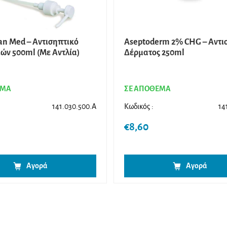
n Med – Αντισηπτικό
Aseptoderm 2% CHG – Αντι
ιών 500ml (Με Αντλία)
Δέρματος 250ml
ΕΜΑ
ΣΕ ΑΠΟΘΕΜΑ
141.030.500.A
Κωδικός :
14
€
8,60
Αγορά
Αγορά