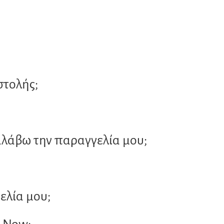
στολής;
αλάβω την παραγγελία μου;
λία μου;