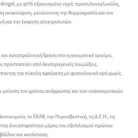
ydrogel, με 90% εξαγνισμένο νερό, προπυλενογλυκόλη,
ση ανακούφιση, μειώνοντας την θερμοκρασία και τον
νή και την έκκριση ηλεκτρολυτών.
 και καταπραϋντική δράση στο εγκαυματικό τραύμα.
 προστατεύει από δευτερογενείς λοιμώξεις.
έποντας την εύκολη αφαίρεση με φυσιολογικό ορό χωρίς
ν μείωση του χρόνου ανάρρωσης και των νοσοκομειακών
σοκομεία, το ΕΚΑΒ, την Πυροσβεστική, τη Δ.Ε.Η., τη
ώντας ένα απαραίτητο μέρος του εξοπλισμού πρώτων
βάλλον και κατάσταση.