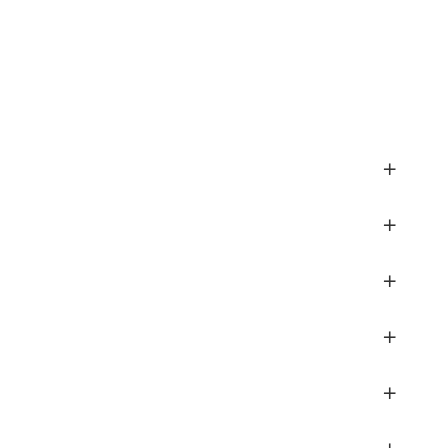
+
+
+
+
+