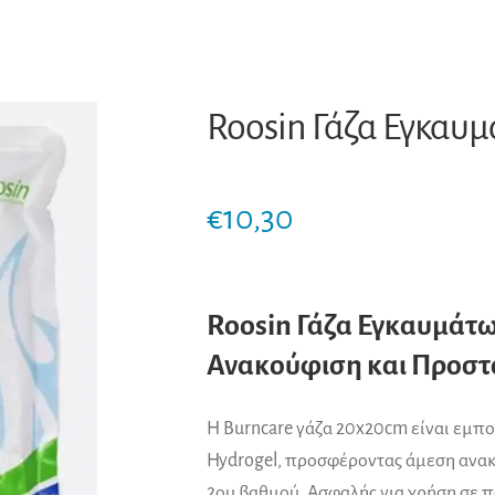
Roosin Γάζα Εγκαυ
€
10,30
Roosin Γάζα Εγκαυμάτ
Ανακούφιση και Προστ
Η Burncare γάζα 20x20cm είναι εμπ
Hydrogel, προσφέροντας άμεση ανακ
2ου βαθμού. Ασφαλής για χρήση σε πα