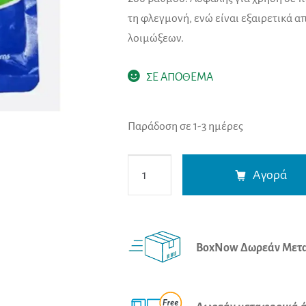
τη φλεγμονή, ενώ είναι εξαιρετικά
λοιμώξεων.
ΣΕ ΑΠΟΘΕΜΑ
Παράδοση σε 1-3 ημέρες
Roosin
Αγορά
Γάζα
Εγκαυμάτων
Burncare
20x20cm
BoxNow Δωρεάν Μετα
ποσότητα