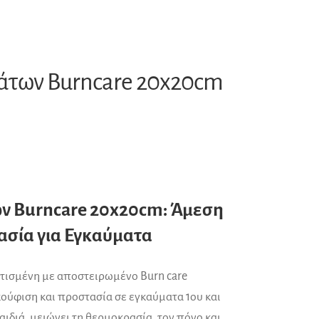
μάτων Burncare 20x20cm
ων Burncare 20x20cm: Άμεση
ασία για Εγκαύματα
οτισμένη με αποστειρωμένο Burn care
ούφιση και προστασία σε εγκαύματα 1ου και
ιδιά, μειώνει τη θερμοκρασία, τον πόνο και