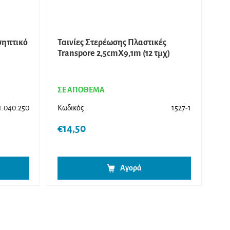
σηπτικό
Ταινίες Στερέωσης Πλαστικές
Transpore 2,5cmΧ9,1m (12 τμχ)
ΣΕ ΑΠΟΘΕΜΑ
1.040.250
Κωδικός :
1527-1
€
14,50
Αγορά