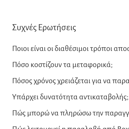
Οι
επιλογές
μπορούν
Συχνές Ερωτήσεις
να
επιλεγούν
στη
Ποιοι είναι οι διαθέσιμοι τρόποι απο
σελίδα
του
προϊόντος
Πόσο κοστίζουν τα μεταφορικά;
Πόσος χρόνος χρειάζεται για να παρ
Υπάρχει δυνατότητα αντικαταβολής;
Πώς μπορώ να πληρώσω την παραγγε