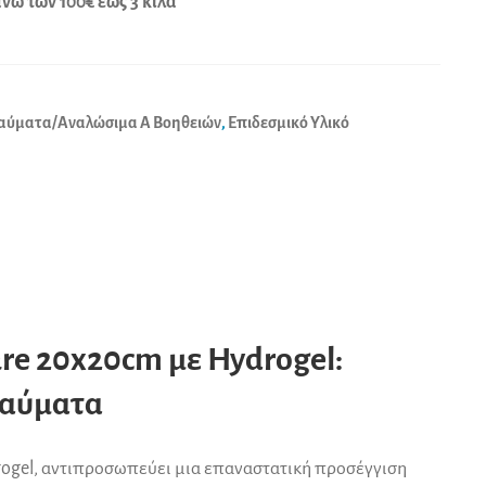
ω των 100€ έως 3 κιλά
i
v
e
:
αύματα/Αναλώσιμα Α Βοηθειών
,
Επιδεσμικό Υλικό
re 20x20cm με Hydrogel:
καύματα
rogel, αντιπροσωπεύει μια επαναστατική προσέγγιση