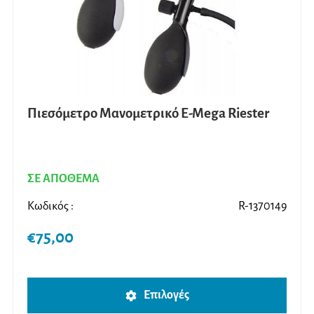
Πιεσόμετρο Μανομετρικό E-Mega Riester
ΣΕ ΑΠΟΘΕΜΑ
Κωδικός :
R-1370149
€
75,00
Αυτό
Επιλογές
το