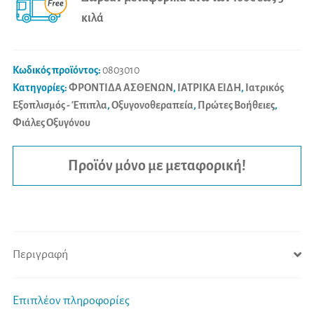
ρυθμιστή
r
κιλά
Medivital
n
2Lt
a
ποσότητα
t
Κωδικός προϊόντος:
0803010
i
Κατηγορίες:
ΦΡΟΝΤΙΔΑ ΑΣΘΕΝΩΝ
,
ΙΑΤΡΙΚΑ ΕΙΔΗ
,
Ιατρικός
Εξοπλισμός - Έπιπλα
,
Οξυγονοθεραπεία
,
Πρώτες Βοήθειες
,
v
Φιάλες Οξυγόνου
e
:
Προϊόν μόνο με μεταφορική!
Περιγραφή
Επιπλέον πληροφορίες