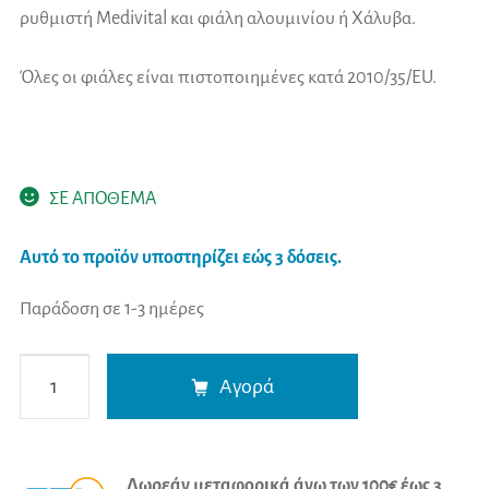
ρυθμιστή Medivital και φιάλη αλουμινίου ή Χάλυβα.
Όλες οι φιάλες είναι πιστοποιημένες κατά 2010/35/EU.
ΣΕ ΑΠΟΘΕΜΑ
Αυτό το προϊόν υποστηρίζει εώς 3 δόσεις.
Παράδοση σε 1-3 ημέρες
Mobiak
A
Αγορά
Φιάλη
l
Oξυγόνου
t
με
e
Δωρεάν μεταφορικά άνω των 100€ έως 3