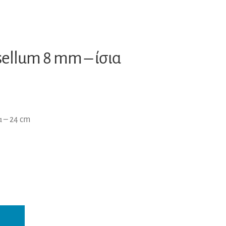
ellum 8 mm – ίσια
α – 24 cm
A