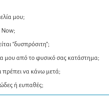
λία μου;
x Now;
ίται “δυσπρόσιτη”;
 μου από το φυσικό σας κατάστημα;
ι πρέπει να κάνω μετά;
κώδες ή ευπαθές;