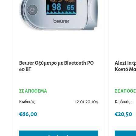
Beurer Οξύμετρο με Βluetooth PO
Alezi Ιατ
60 BT
Κοντό Μα
ΣΕ ΑΠΟΘΕΜΑ
ΣΕ ΑΠΟΘ
Κωδικός :
12.01.20.104
Κωδικός :
€
86,00
€
20,50