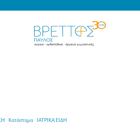
Products
search
MEDICAL VRETTOS
ΚΗ
-
Κατάστημα
-
ΙΑΤΡΙΚΑ ΕΙΔΗ
-
Λαβίδα Museux Vulsellum 8 mm 