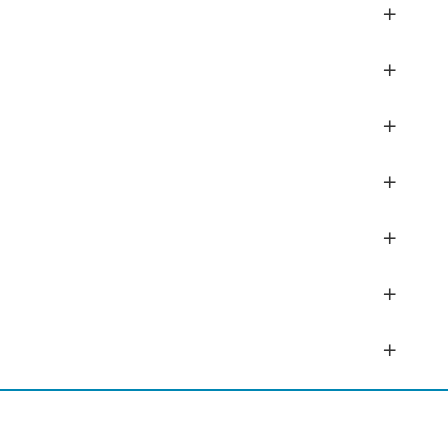
+
+
+
+
+
+
+