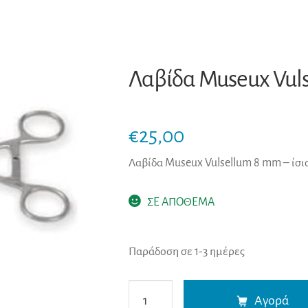
Λαβίδα Museux Vuls
€
25,00
Λαβίδα Museux Vulsellum 8 mm – ίσι
ΣΕ ΑΠΟΘΕΜΑ
Παράδοση σε 1-3 ημέρες
Λαβίδα
Αγορά