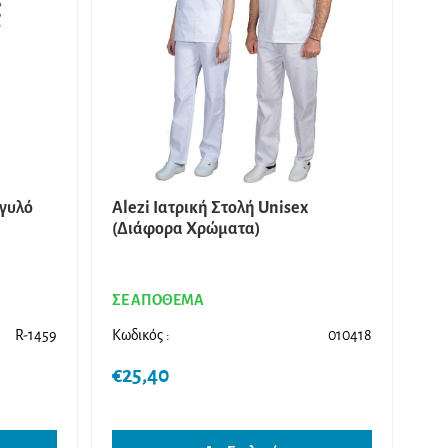
γγυλό
Alezi Ιατρική Στολή Unisex
(Διάφορα Χρώματα)
ΣΕ ΑΠΟΘΕΜΑ
R-1459
Κωδικός :
010418
€
25,40
Αυτό