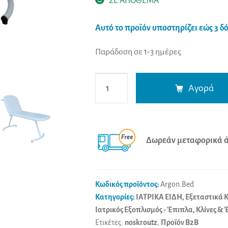
ΣΕ ΑΠΟΘΕΜΑ
Αυτό το προϊόν υποστηρίζει εώς 3 δό
Παράδοση σε 1-3 ημέρες
Κρεβάτι
Αγορά
Εξεταστικό
Βαρέως
Τύπου
Argon
Δωρεάν μεταφορικά άν
(Επιλογή
Χρώματος)
ποσότητα
Κωδικός προϊόντος:
Argon.Bed
Κατηγορίες:
ΙΑΤΡΙΚΑ ΕΙΔΗ
,
Εξεταστικά Κ
Ιατρικός Εξοπλισμός - Έπιπλα
,
Κλίνες &
Ετικέτες:
noskroutz
,
Προϊόν B2B