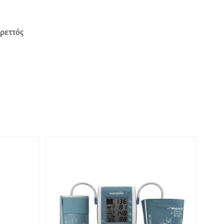
ρεττός