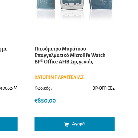
ή με
Πιεσόμετρο Μπράτσου
Επαγγελματικό Microlife Watch
BP® Office AFIB 2ης γενιάς
ΚΑΤΟΠΙΝ ΠΑΡΑΓΓΕΛΙΑΣ
010062-M
Κωδικός :
BP-OFFICE2
€
850,00
Αυτό
Αγορά
το
προϊόν