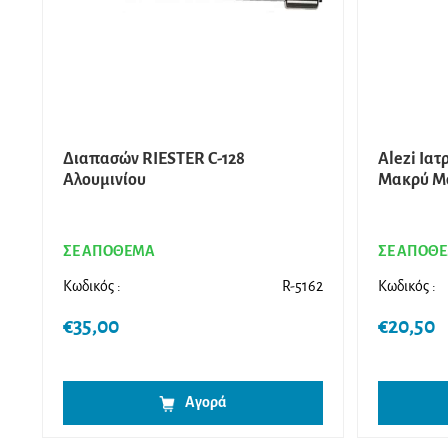
Διαπασών RIESTER C-128
Alezi Ιατ
Αλουμινίου
Μακρύ Μα
ΣΕ ΑΠΟΘΕΜΑ
ΣΕ ΑΠΟΘ
Κωδικός :
R-5162
Κωδικός :
€
35,00
€
20,50
Αγορά