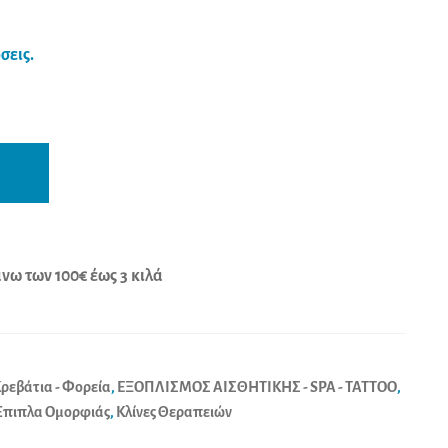
σεις.
A
l
t
e
r
ω των 100€ έως 3 κιλά
n
a
t
ρεβάτια - Φορεία
,
ΕΞΟΠΛΙΣΜΟΣ ΑΙΣΘΗΤΙΚΗΣ - SPA - TATTOO
,
i
 Έπιπλα Ομορφιάς
,
Κλίνες Θεραπειών
v
e