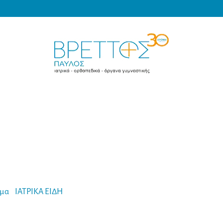
Products
search
MEDICAL VRETTOS
μα
-
ΙΑΤΡΙΚΑ ΕΙΔΗ
-
Κρεβάτι Εξεταστικό Βαρέως Τύπου Argon (