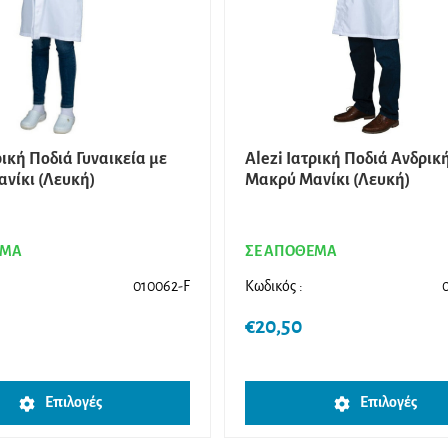
ρική Ποδιά Γυναικεία με
Alezi Ιατρική Ποδιά Ανδρικ
νίκι (Λευκή)
Μακρύ Μανίκι (Λευκή)
ΕΜΑ
ΣΕ ΑΠΟΘΕΜΑ
010062-F
Κωδικός :
€
20,50
Αυτό
Επιλογές
Επιλογές
το
προϊόν