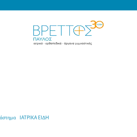
Products
search
MEDICAL VRETTOS
άστημα
-
ΙΑΤΡΙΚΑ ΕΙΔΗ
-
GIMA Ιατρικό Σακίδιο Α’ Βοηθειών σε 