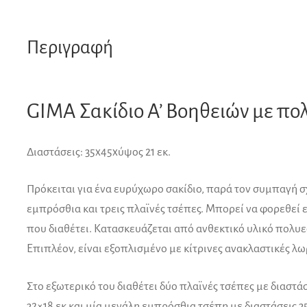
Περιγραφή
GIMA Σακίδιο Α’ Βοηθειών με π
Διαστάσεις: 35x45xύψος 21 εκ.
Πρόκειται για ένα ευρύχωρο σακίδιο, παρά τον συμπαγή σχ
εμπρόσθια και τρεις πλαϊνές τσέπες. Μπορεί να φορεθεί εί
που διαθέτει. Κατασκευάζεται από ανθεκτικό υλικό πολυ
Επιπλέον, είναι εξοπλισμένο με κίτρινες ανακλαστικές λω
Στο εξωτερικό του διαθέτει δύο πλαϊνές τσέπες με διαστάσε
32×18 εκ και μία μεγάλη εμπρόσθια τσέπη με διαστάσεις 3