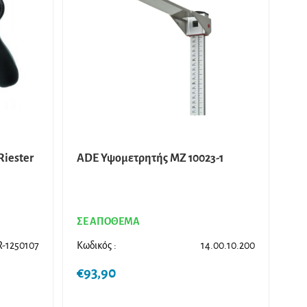
Riester
ADE Υψομετρητής MZ 10023-1
ΣΕ ΑΠΟΘΕΜΑ
R-1250107
Κωδικός :
14.00.10.200
€
93,90