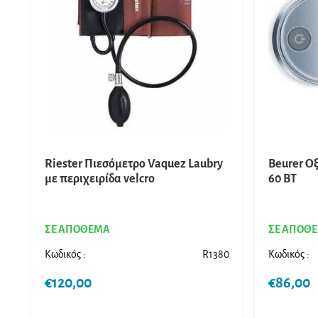
Riester Πιεσόμετρο Vaquez Laubry
Beurer Ο
με περιχειρίδα velcro
60 BT
ΣΕ ΑΠΟΘΕΜΑ
ΣΕ ΑΠΟΘ
Κωδικός :
R1380
Κωδικός :
€
120,00
€
86,00