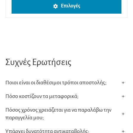
Αυτό
Επιλογές
το
προϊ
έχει
πολλ
παρα
Οι
Συχνές Ερωτήσεις
επιλο
μπορ
να
Ποιοι είναι οι διαθέσιμοι τρόποι αποστολής;
+
επιλ
Πόσο κοστίζουν τα μεταφορικά;
+
στη
σελίδ
Πόσος χρόνος χρειάζεται για να παραλάβω την
+
του
παραγγελία μου;
προϊ
Υπάρχει δυνατότητα αντικαταβολής;
+