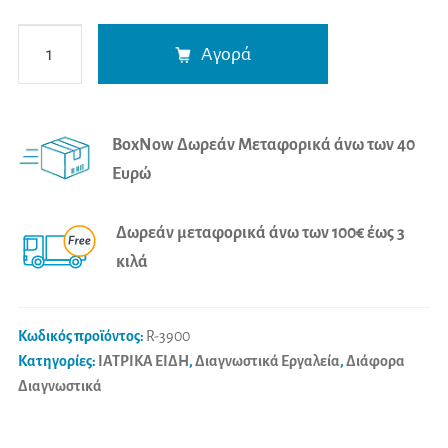
Ενδοσκόπιο
A
Αγορά
Ρινο-
l
Φαρυγγοσκόπιο
t
Riester
e
BoxNow Δωρεάν Μεταφορικά άνω των 40
ποσότητα
r
Ευρώ
n
a
Δωρεάν μεταφορικά άνω των 100€ έως 3
t
κιλά
i
v
e
Κωδικός προϊόντος:
R-3900
:
Κατηγορίες:
ΙΑΤΡΙΚΑ ΕΙΔΗ
,
Διαγνωστικά Εργαλεία
,
Διάφορα
Διαγνωστικά