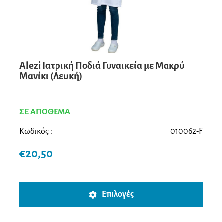
Alezi Ιατρική Ποδιά Γυναικεία με Μακρύ
Μανίκι (Λευκή)
ΣΕ ΑΠΟΘΕΜΑ
Κωδικός :
010062-F
€
20,50
Αυτό
Επιλογές
το
προϊ