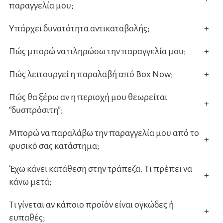
παραγγελία μου;
προϊ
Υπάρχει δυνατότητα αντικαταβολής;
+
Πώς μπορώ να πληρώσω την παραγγελία μου;
+
Πώς λειτουργεί η παραλαβή από Box Now;
+
Πώς θα ξέρω αν η περιοχή μου θεωρείται
+
“δυσπρόσιτη”;
Μπορώ να παραλάβω την παραγγελία μου από το
+
φυσικό σας κατάστημα;
Έχω κάνει κατάθεση στην τράπεζα. Τι πρέπει να
+
κάνω μετά;
Τι γίνεται αν κάποιο προϊόν είναι ογκώδες ή
+
ευπαθές;