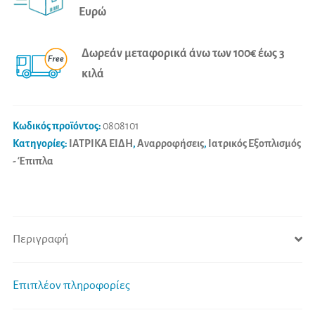
Ευρώ
MI
n
ποσότητα
a
Δωρεάν μεταφορικά άνω των 100€ έως 3
t
κιλά
i
v
e
Κωδικός προϊόντος:
0808101
:
Κατηγορίες:
ΙΑΤΡΙΚΑ ΕΙΔΗ
,
Αναρροφήσεις
,
Ιατρικός Εξοπλισμός
- Έπιπλα
Περιγραφή
Επιπλέον πληροφορίες