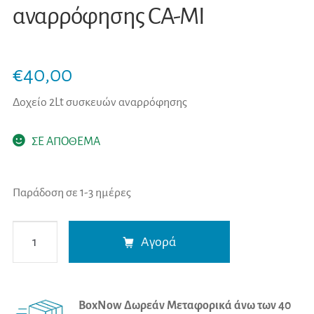
αναρρόφησης CA-MI
€
40,00
Δοχείο 2Lt συσκευών αναρρόφησης
ΣΕ ΑΠΟΘΕΜΑ
Παράδοση σε 1-3 ημέρες
Δοχείο
A
Αγορά
2Lt
l
συσκευών
t
αναρρόφησης
e
BoxNow Δωρεάν Μεταφορικά άνω των 40
CA-
r