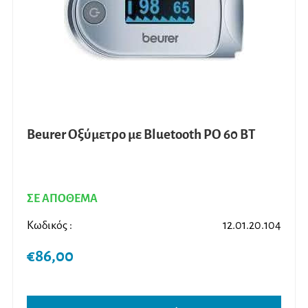
επιλ
στη
σελίδ
του
προϊ
Beurer Οξύμετρο με Βluetooth PO 60 BT
ΣΕ ΑΠΟΘΕΜΑ
Κωδικός :
12.01.20.104
€
86,00