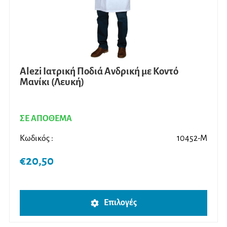
σελίδ
του
προϊ
Alezi Ιατρική Ποδιά Ανδρική με Κοντό
Μανίκι (Λευκή)
ΣΕ ΑΠΟΘΕΜΑ
Κωδικός :
10452-M
€
20,50
Αυτό
Επιλογές
το
προϊ