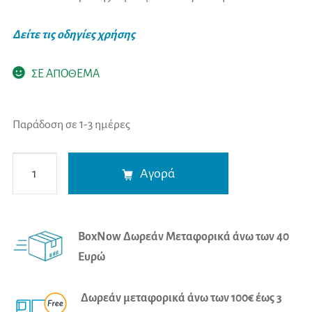
Δείτε τις οδηγίες χρήσης
ΣΕ ΑΠΟΘΕΜΑ
Παράδοση σε 1-3 ημέρες
Bournas
A
Αγορά
Medicals
l
Ρολό
t
Αποστείρωσης
e
BoxNow Δωρεάν Μεταφορικά άνω των 40
Ατμού
r
Ευρώ
με
n
Πιέτα
a
Δωρεάν μεταφορικά άνω των 100€ έως 3
(150mmx100m)
t