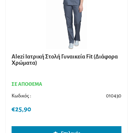
Alezi Ιατρική Στολή Γυναικεία Fit (Διάφορα
Χρώματα)
ΣΕ ΑΠΟΘΕΜΑ
Κωδικός :
010430
€
25,90
Αυτό