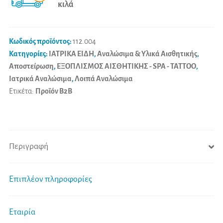
κιλά
ποσότητα
i
v
e
Κωδικός προϊόντος:
112.004
:
Κατηγορίες:
ΙΑΤΡΙΚΑ ΕΙΔΗ
,
Αναλώσιμα & Υλικά Αισθητικής
,
Αποστείρωση
,
ΕΞΟΠΛΙΣΜΟΣ ΑΙΣΘΗΤΙΚΗΣ - SPA - TATTOO
,
Ιατρικά Αναλώσιμα
,
Λοιπά Αναλώσιμα
Ετικέτα:
Προϊόν B2B
Περιγραφή
Επιπλέον πληροφορίες
Εταιρία