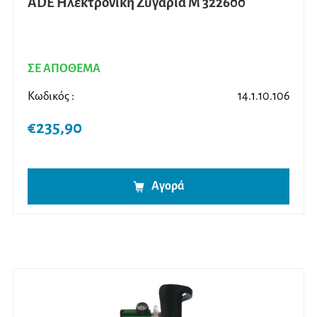
ADE Ηλεκτρονική Ζυγαριά M 322600
ΣΕ ΑΠΟΘΕΜΑ
Κωδικός :
14.1.10.106
€
235,90
Αγορά