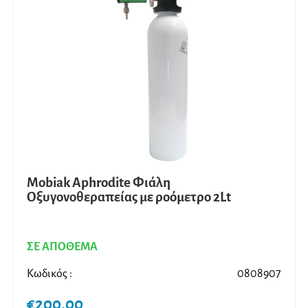
Mobiak Aphrodite Φιάλη
Oξυγονοθεραπείας με ροόμετρο 2Lt
ΣΕ ΑΠΟΘΕΜΑ
Κωδικός :
0808907
€
200,00