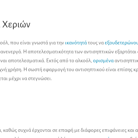
ά Χεριών
οόλ, που είναι γνωστά για την
ικανότητά
τους να
εξουδετερώνο
τα ανενεργά. Η αποτελεσματικότητα των αντισηπτικών εξαρτάται
ίναι αποτελεσματικά. Εκτός από το αλκοόλ,
ορισμένα
αντισηπτικ
χνή χρήση. Η σωστή εφαρμογή του αντισηπτικού είναι επίσης κ
ται μέχρι να στεγνώσει.
ά, καθώς συχνά έρχονται σε επαφή με διάφορες επιφάνειες και α