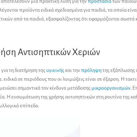
 αποτελέσουν μια πρακτική λύση για την
προστασία
των παιδιών
ιλέγονται προϊόντα ειδικά σχεδιασμένα για παιδιά, τα οποία είν
τικών από τα παιδιά, εξασφαλίζοντας ότι εφαρμόζονται σωστά κ
ρήση Αντισηπτικών Χεριών
 για τη διατήρηση της
υγιεινής
και την
πρόληψη
της εξάπλωσης α
 ειδικά σε περιόδους που οι λοιμώξεις είναι σε έξαρση. Η τακ
 μειώσει σημαντικά τον κίνδυνο μετάδοσης
μικροοργανισμών
. Ε
ξία. Η ενσωμάτωση της χρήσης αντισηπτικών στη ρουτίνα της κ
συλλογικό επίπεδο.