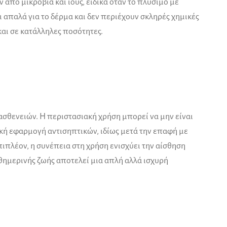
 από μικρόβια και ιούς, ειδικά όταν το πλύσιμο με
αι απαλά για το δέρμα και δεν περιέχουν σκληρές χημικές
αι σε κατάλληλες ποσότητες.
σθενειών. Η περιστασιακή χρήση μπορεί να μην είναι
τική εφαρμογή αντισηπτικών, ιδίως μετά την επαφή με
πιπλέον, η συνέπεια στη χρήση ενισχύει την αίσθηση
αθημερινής ζωής αποτελεί μια απλή αλλά ισχυρή