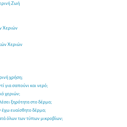
ερινή Ζωή
ν Χεριών
ικών Χεριών
ρινή χρήση;
ί για σαπούνι και νερό;
κό χεριών;
έσει ξηρότητα στο δέρμα;
 έχω ευαίσθητο δέρμα;
κατά όλων των τύπων μικροβίων;