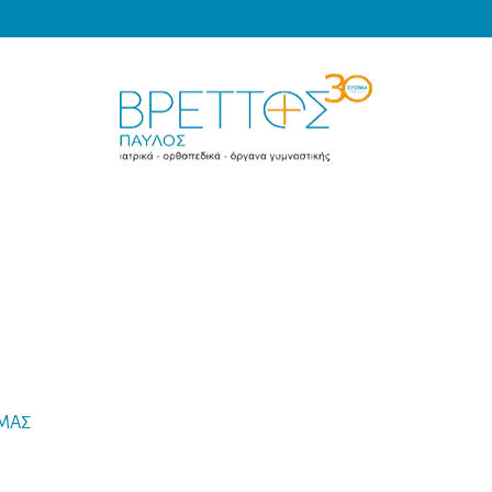
Products
search
MEDICAL VRETTOS
 ΜΑΣ
-
Γιατί τα Αντισηπτικά Χεριών είναι Απαραίτητα για την Υγ