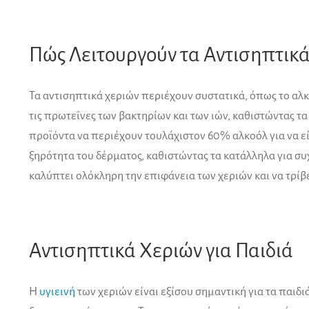
Πώς Λειτουργούν τα Αντισηπτικ
Τα αντισηπτικά χεριών περιέχουν συστατικά, όπως το αλκ
τις πρωτεΐνες των βακτηρίων και των ιών, καθιστώντας 
προϊόντα να περιέχουν τουλάχιστον 60% αλκοόλ για να ε
ξηρότητα του δέρματος, καθιστώντας τα κατάλληλα για συ
καλύπτει ολόκληρη την επιφάνεια των χεριών και να τρίβε
Αντισηπτικά Χεριών για Παιδιά
Η
υγιεινή
των χεριών είναι εξίσου σημαντική για τα παιδι