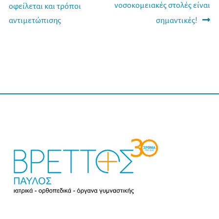
άρθρο:
άρθρο:
νοσοκομειακές στολές είναι
οφείλεται και τρόποι
άρθρων
αντιμετώπισης
σημαντικές!