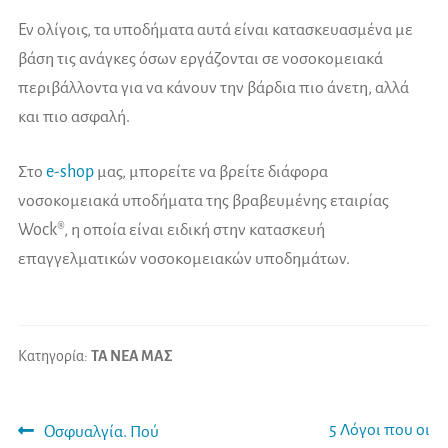
Εν ολίγοις, τα υποδήματα αυτά είναι κατασκευασμένα με
βάση τις ανάγκες όσων εργάζονται σε νοσοκομειακά
περιβάλλοντα για να κάνουν την βάρδια πιο άνετη, αλλά
και πιο ασφαλή.
Στο
e-shop
μας, μπορείτε να βρείτε διάφορα
νοσοκομειακά υποδήματα της βραβευμένης εταιρίας
Wock®, η οποία είναι ειδική στην κατασκευή
επαγγελματικών νοσοκομειακών υποδημάτων.
Κατηγορία:
ΤΑ ΝΕΑ ΜΑΣ
Πλοήγηση
Προηγούμενο
Επόμενο
5 Λόγοι που οι
Οσφυαλγία. Πού