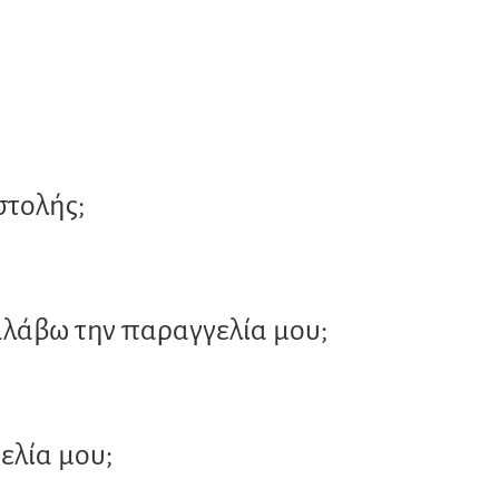
στολής;
αλάβω την παραγγελία μου;
λία μου;