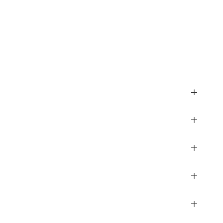
+
+
+
+
+