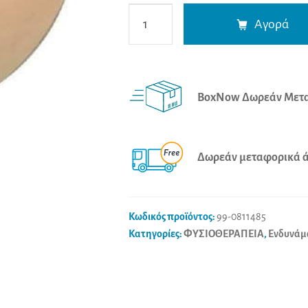
Cando
Αγορά
Ball
Gel
Squeeze
Ώχρα
BoxNow Δωρεάν Μετα
2x
Μαλακό
Μπάλα
Δωρεάν μεταφορικά άν
Antistress
2.9kg
ποσότητα
Κωδικός προϊόντος:
99-0811485
Κατηγορίες:
ΦΥΣΙΟΘΕΡΑΠΕΙΑ
,
Ενδυνά