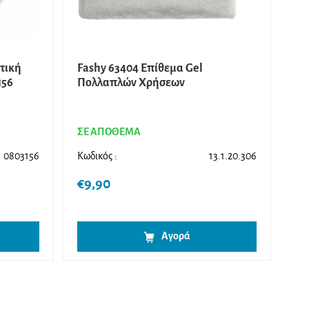
τική
Fashy 63404 Επίθεμα Gel
156
Πολλαπλών Χρήσεων
ΣΕ ΑΠΟΘΕΜΑ
0803156
Κωδικός :
13.1.20.306
€
9,90
Αγορά