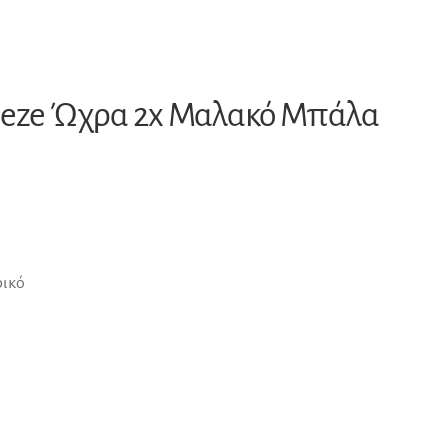
ueeze Ώχρα 2x Μαλακό Μπάλα
ρικό