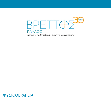
Products
search
MEDICAL VRETTOS
-
ΦΥΣΙΟΘΕΡΑΠΕΙΑ
-
Cando Ball Gel Squeeze Ώχρα 2x Μαλακό Μπ