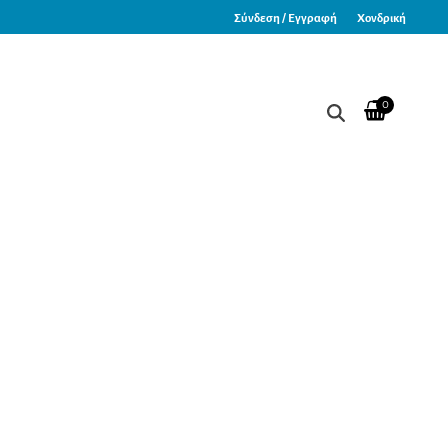
Σύνδεση / Εγγραφή
Χονδρική
0
άλα Antistress 2.9kg