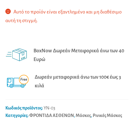
Αυτό το προϊόν είναι εξαντλημένο και μη διαθέσιμο
αυτή τη στιγμή.
A
l
BoxNow Δωρεάν Μεταφορικά άνω των 40
t
Ευρώ
e
r
Δωρεάν μεταφορικά άνω των 100€ έως 3
n
κιλά
a
t
i
Κωδικός προϊόντος:
YN-03
v
Κατηγορίες:
ΦΡΟΝΤΙΔΑ ΑΣΘΕΝΩΝ
,
Μάσκες
,
Ρινικές Μάσκες
e
: