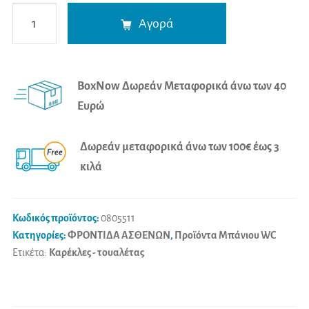
Mobiak
A
Αγορά
Ανυψωτικό
l
Τουαλέτας
t
με
e
BoxNow Δωρεάν Μεταφορικά άνω των 40
Σφιγκτήρες
r
Ευρώ
(15cm)
n
ποσότητα
a
Δωρεάν μεταφορικά άνω των 100€ έως 3
t
κιλά
i
v
e
Κωδικός προϊόντος:
0805511
:
Κατηγορίες:
ΦΡΟΝΤΙΔΑ ΑΣΘΕΝΩΝ
,
Προϊόντα Μπάνιου WC
Ετικέτα:
Καρέκλες - τουαλέτας