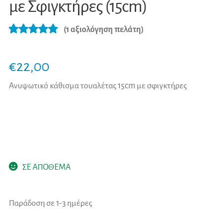
με Σφιγκτήρες (15cm)
(
1
αξιολόγηση πελάτη)
Βαθμολογήθ
1
ηκε με
5.00
€
22,00
από 5 με
βάση
Ανυψωτικό κάθισμα τουαλέτας 15cm με σφιγκτήρες
βαθμολογία
πελάτη
ΣΕ ΑΠΟΘΕΜΑ
Παράδοση σε 1-3 ημέρες