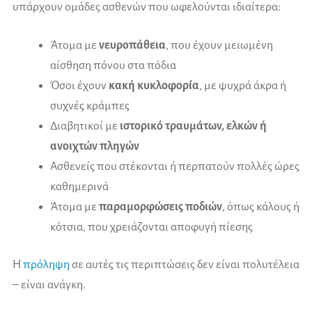
υπάρχουν ομάδες ασθενών που ωφελούνται ιδιαίτερα:
Άτομα με
νευροπάθεια
, που έχουν μειωμένη
αίσθηση πόνου στα πόδια
Όσοι έχουν
κακή κυκλοφορία
, με ψυχρά άκρα ή
συχνές κράμπες
Διαβητικοί με
ιστορικό τραυμάτων, ελκών ή
ανοιχτών πληγών
Ασθενείς που στέκονται ή περπατούν πολλές ώρες
καθημερινά
Άτομα με
παραμορφώσεις ποδιών
, όπως κάλους ή
κότσια, που χρειάζονται αποφυγή πίεσης
Η
πρόληψη
σε αυτές τις περιπτώσεις δεν είναι πολυτέλεια
– είναι ανάγκη.