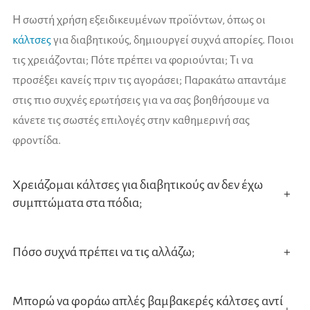
Η σωστή χρήση εξειδικευμένων προϊόντων, όπως οι
κάλτσες
για διαβητικούς, δημιουργεί συχνά απορίες. Ποιοι
τις χρειάζονται; Πότε πρέπει να φοριούνται; Τι να
προσέξει κανείς πριν τις αγοράσει; Παρακάτω απαντάμε
στις πιο συχνές ερωτήσεις για να σας βοηθήσουμε να
κάνετε τις σωστές επιλογές στην καθημερινή σας
φροντίδα.
Χρειάζομαι κάλτσες για διαβητικούς αν δεν έχω
+
συμπτώματα στα πόδια;
Ναι, ειδικά αν έχεις διαγνωσμένο διαβήτη. Η πρόληψη
Πόσο συχνά πρέπει να τις αλλάζω;
+
είναι το κλειδί για να αποφύγεις προβλήματα πριν
εμφανιστούν, ακόμα και αν δεν υπάρχουν ακόμα ορατές
Καθημερινά. Αν υπάρχει έντονη εφίδρωση ή υγρασία,
ενδείξεις.
Μπορώ να φοράω απλές βαμβακερές κάλτσες αντί
ίσως χρειαστεί αλλαγή και μέσα στη μέρα. Η
+