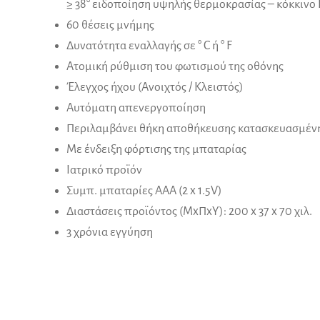
≥ 38° ειδοποίηση υψηλής θερμοκρασίας – κόκκινο
60 θέσεις μνήμης
Δυνατότητα εναλλαγής σε ° C ή ° F
Ατομική ρύθμιση του φωτισμού της οθόνης
Έλεγχος ήχου (Ανοιχτός / Κλειστός)
Αυτόματη απενεργοποίηση
Περιλαμβάνει θήκη αποθήκευσης κατασκευασμέν
Με ένδειξη φόρτισης της μπαταρίας
Ιατρικό προϊόν
Συμπ. μπαταρίες AAA (2 x 1.5V)
Διαστάσεις προϊόντος (ΜxΠxΥ): 200 x 37 x 70 χιλ.
3 χρόνια εγγύηση