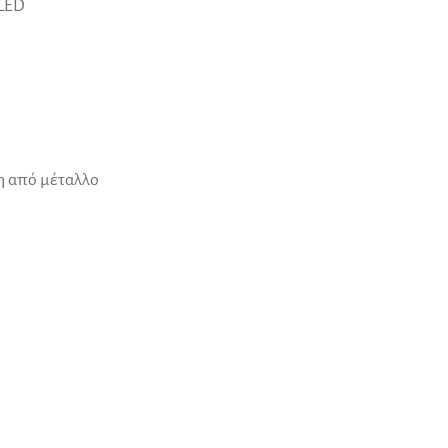
 LED
η από μέταλλο