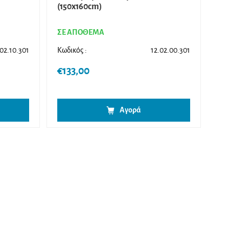
(150x160cm)
ΣΕ ΑΠΟΘΕΜΑ
.02.10.301
Κωδικός :
12.02.00.301
€
133,00
Αγορά