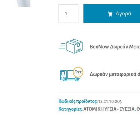
Beurer
Αγορά
Θερμόμετρο
μη
Επαφής
FT
BoxNow Δωρεάν Μετα
100
ποσότητα
Δωρεάν μεταφορικά άν
Κωδικός προϊόντος:
12.01.10.203
Κατηγορίες:
ΑΤΟΜΙΚΗ ΥΓΕΙΑ - ΕΥΕΞΙΑ
,
Θ