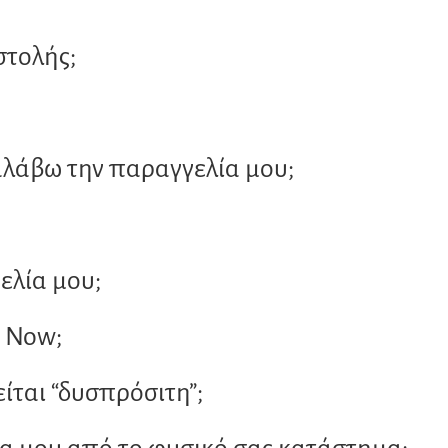
στολής;
αλάβω την παραγγελία μου;
λία μου;
x Now;
ίται “δυσπρόσιτη”;