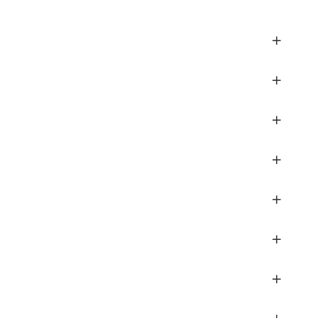
+
+
+
+
+
+
+