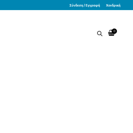
Σύνδεση / Εγγραφή
Χονδρική
0
αφής FT 100