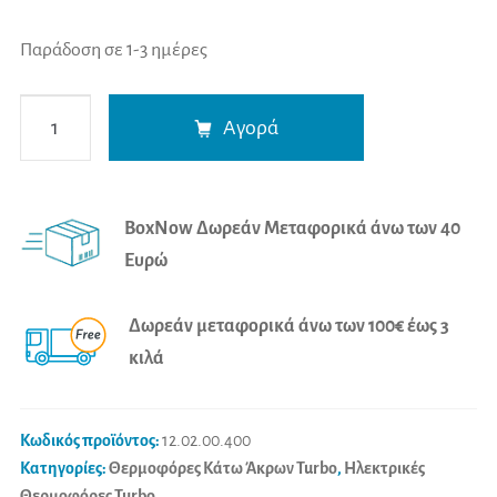
Παράδοση σε 1-3 ημέρες
Beurer
A
Αγορά
Θερμοφόρα
l
Ποδιών
t
με
e
BoxNow Δωρεάν Μεταφορικά άνω των 40
Μασάζ
r
Ευρώ
FW
n
20
a
Δωρεάν μεταφορικά άνω των 100€ έως 3
Cosy
t
κιλά
(Γκρι)
i
ποσότητα
v
e
Κωδικός προϊόντος:
12.02.00.400
:
Κατηγορίες:
Θερμοφόρες Κάτω Άκρων Turbo
,
Ηλεκτρικές
Θερμοφόρες Turbo