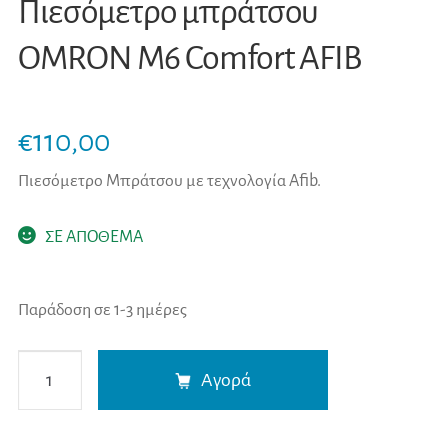
Πιεσόμετρο μπράτσου
OMRON M6 Comfort AFIB
€
110,00
Πιεσόμετρο Μπράτσου με τεχνολογία Αfib.
ΣΕ ΑΠΟΘΕΜΑ
Παράδοση σε 1-3 ημέρες
Πιεσόμετρο
A
Αγορά
μπράτσου
l
OMRON
t