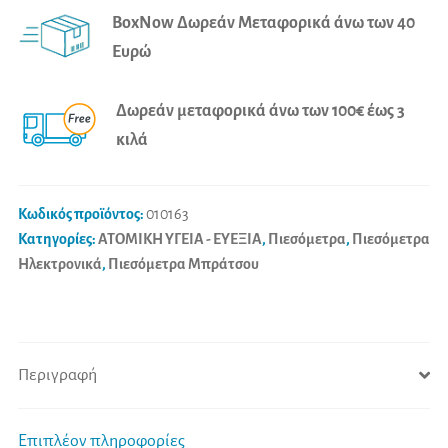
M6
e
BoxNow Δωρεάν Μεταφορικά άνω των 40
Comfort
r
Ευρώ
AFIB
n
ποσότητα
a
Δωρεάν μεταφορικά άνω των 100€ έως 3
t
κιλά
i
v
e
Κωδικός προϊόντος:
010163
:
Κατηγορίες:
ΑΤΟΜΙΚΗ ΥΓΕΙΑ - ΕΥΕΞΙΑ
,
Πιεσόμετρα
,
Πιεσόμετρα
Ηλεκτρονικά
,
Πιεσόμετρα Μπράτσου
Περιγραφή
Επιπλέον πληροφορίες