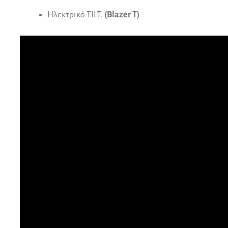
Ηλεκτρικό TILT.
(Blazer T)