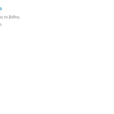

ς το βάθος
α