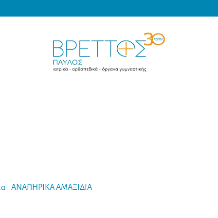
Products
search
MEDICAL VRETTOS
μα
-
ΑΝΑΠΗΡΙΚΑ ΑΜΑΞΙΔΙΑ
-
Karma Ενισχυμένο Ηλεκτρικό Αμαξί