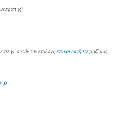
ανατροπής)
εστε γι΄ αυτήν την επιλογή
επικοινωνήστε
μαζί μας

🔎