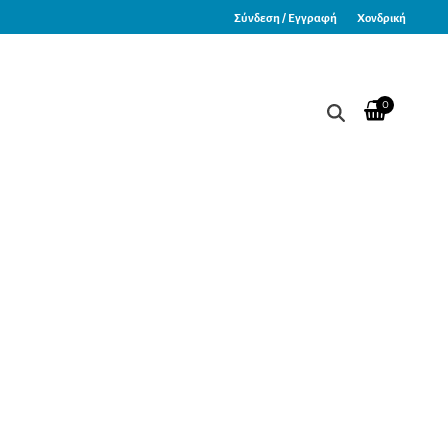
Σύνδεση / Εγγραφή
Χονδρική
0
διο Blazer (48,5cm)