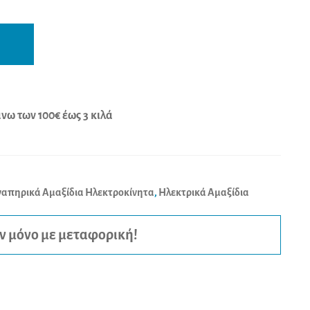
A
l
t
e
r
ω των 100€ έως 3 κιλά
n
a
t
απηρικά Αμαξίδια Ηλεκτροκίνητα
,
Ηλεκτρικά Αμαξίδια
i
v
e
ν μόνο με μεταφορική!
: