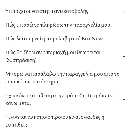
προϊ
Υπάρχει δυνατότητα αντικαταβολής;
+
Πώς μπορώ να πληρώσω την παραγγελία μου;
+
Πώς λειτουργεί η παραλαβή από Box Now;
+
Πώς θα ξέρω αν η περιοχή μου θεωρείται
+
“δυσπρόσιτη”;
Μπορώ να παραλάβω την παραγγελία μου από το
+
φυσικό σας κατάστημα;
Έχω κάνει κατάθεση στην τράπεζα. Τι πρέπει να
+
κάνω μετά;
Τι γίνεται αν κάποιο προϊόν είναι ογκώδες ή
+
ευπαθές;