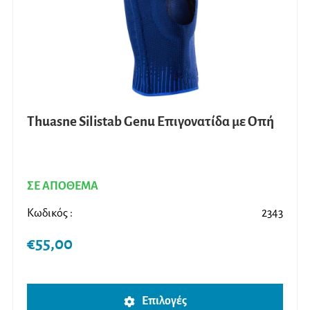
επιλ
στη
σελίδ
του
προϊ
Thuasne Silistab Genu Επιγονατίδα με Οπή
ΣΕ ΑΠΟΘΕΜΑ
Κωδικός :
2343
€
55,00
Αυτό
Επιλογές