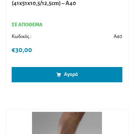
(41x51x10,5/12,5cm) – A40
ΣΕ ΑΠΟΘΕΜΑ
Κωδικός :
A40
€
30,00
Αγορά