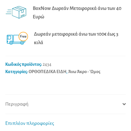
2434+
e
BoxNow Δωρεάν Μεταφορικά άνω των 40
νάρθηκας
r
Ευρώ
ακινητοποίησης
n
πηχεοκαρπικής
a
Δωρεάν μεταφορικά άνω των 100€ έως 3
με
t
κιλά
quick
i
lacing
v
system
e
Κωδικός προϊόντος:
2434
και
:
Κατηγορίες:
ΟΡΘΟΠΕΔΙΚΑ ΕΙΔΗ
,
Άνω Άκρο - 'Ωμος
αντίχειρα
ποσότητα
Περιγραφή
Επιπλέον πληροφορίες