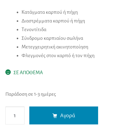
Κατάγματα καρπού ή πήχη
Διαστρέμματα καρπού ή πήχη
Τενοντίτιδα
Σύνδρομο καρπιαίου σωλήνα
Μετεγχειρητική ακινητοποίηση
Φλεγμονές στον καρπό ή τον πήχη
ΣΕ ΑΠΟΘΕΜΑ
Παράδοση σε 1-3 ημέρες
THUSNE
A
Αγορά
LIGAFLEX
l
PRO
t