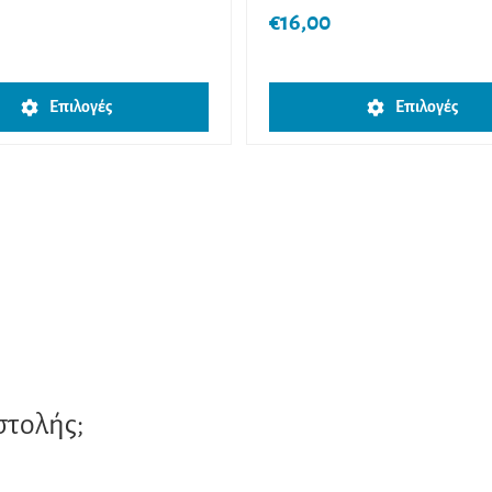
€
16,00
Αυτό
Επιλογές
Επιλογές
το
προϊόν
έχει
πολλαπλές
παραλλαγές.
Οι
επιλογές
μπορούν
να
επιλεγούν
στη
στολής;
σελίδα
του
προϊόντος