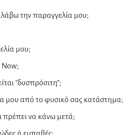
αλάβω την παραγγελία μου;
λία μου;
x Now;
ίται “δυσπρόσιτη”;
 μου από το φυσικό σας κατάστημα;
ι πρέπει να κάνω μετά;
κώδες ή ευπαθές;