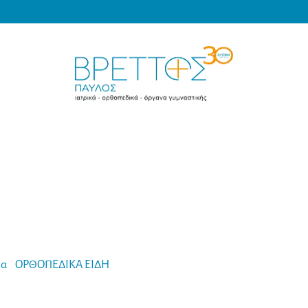
Products
search
MEDICAL VRETTOS
μα
-
ΟΡΘΟΠΕΔΙΚΑ ΕΙΔΗ
-
Ortholand Πλαστικός Νάρθηκας Αντίχει