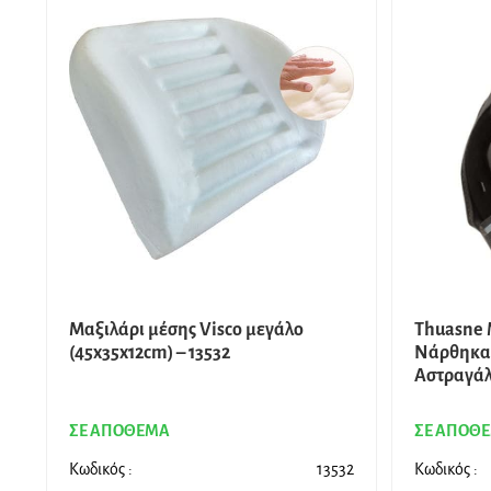
Μαξιλάρι μέσης Visco μεγάλο
Thuasne 
(45x35x12cm) – 13532
Νάρθηκας
Αστραγά
ΣΕ ΑΠΟΘΕΜΑ
ΣΕ ΑΠΟΘ
Κωδικός :
13532
Κωδικός :