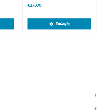
€
25,00
Αυτό
Αυτό
Επιλογές
το
το
προϊόν
προϊόν
έχει
έχει
πολλαπλές
πολλαπλές
παραλλαγές.
παραλλαγές
Οι
Οι
επιλογές
επιλογές
μπορούν
μπορούν
να
να
επιλεγούν
επιλεγούν
στη
στη
+
σελίδα
σελίδα
του
του
προϊόντος
προϊόντος
+