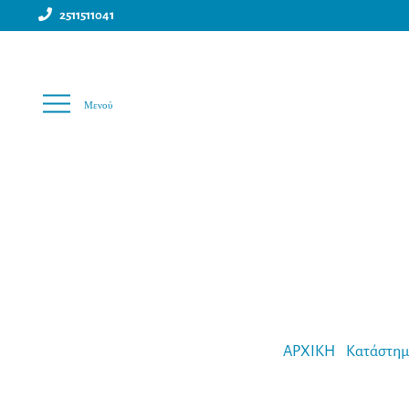
2511511041
Απευθείας
Μετάβαση
μετάβαση
σε
στην
περιεχόμενο
πλοήγηση
ΑΡΧΙΚΗ
-
Κατάστη