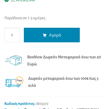
ΣΕ ΑΠΟΘΕΜΑ
Παράδοση σε 1-3 ημέρες
Mobiak
A
Αγορά
Ιατρική
l
Τσάντα
t
0805972
e
BoxNow Δωρεάν Μεταφορικά άνω των 40
MEDI
r
Ευρώ
BACKPACK
n
ποσότητα
a
Δωρεάν μεταφορικά άνω των 100€ έως 3
t
κιλά
i
v
e
Κωδικός προϊόντος:
0805972
: