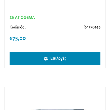
ΣΕ ΑΠΟΘΕΜΑ
Κωδικός :
R-1370149
€
75,00
Αυτό
Επιλογές
το
προϊ
έχει
πολλ
παρα
Οι
επιλο