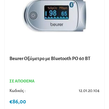
μπορ
να
επιλ
στη
σελίδ
του
προϊ
Beurer Οξύμετρο με Βluetooth PO 60 BT
ΣΕ ΑΠΟΘΕΜΑ
Κωδικός :
12.01.20.104
€
86,00