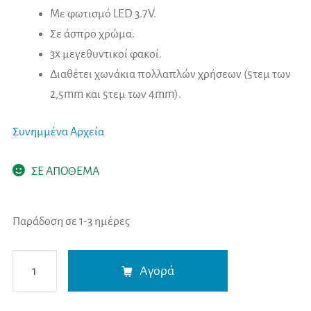
Με φωτισμό LED 3.7V.
Σε άσπρο χρώμα.
3x μεγεθυντικοί φακοί.
Διαθέτει χωνάκια πολλαπλών χρήσεων (5τεμ των
2,5mm και 5τεμ των 4mm).
Συνημμένα Αρχεία
ΣΕ ΑΠΟΘΕΜΑ
Παράδοση σε 1-3 ημέρες
Ωτοσκόπιο
A
Αγορά
Riester
l
E-
t