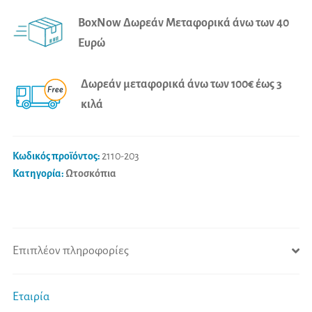
Scope
e
BoxNow Δωρεάν Μεταφορικά άνω των 40
F.O.
r
Ευρώ
Led
n
3.7V
a
Δωρεάν μεταφορικά άνω των 100€ έως 3
άσπρο
t
κιλά
ποσότητα
i
v
e
Κωδικός προϊόντος:
2110-203
:
Κατηγορία:
Ωτοσκόπια
Επιπλέον πληροφορίες
Εταιρία