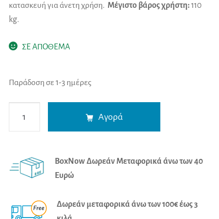
κατασκευή για άνετη χρήση.
Μέγιστο βάρος χρήστη:
110
kg.
ΣΕ ΑΠΟΘΕΜΑ
Παράδοση σε 1-3 ημέρες
Σπαστό
A
Αγορά
Μπαστούνι
l
Στήριξης
t
Auto
e
BoxNow Δωρεάν Μεταφορικά άνω των 40
Stand
r
Ευρώ
ποσότητα
n
a
Δωρεάν μεταφορικά άνω των 100€ έως 3
t
κιλά