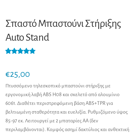
Σπαστό Μπαστούνι Στήριξης
Auto Stand
Βαθμολογήθ
1
ηκε με
5.00
€
25,00
από 5 με
βάση
Πτυσσόμενο τηλεσκοπικό μπαστούνι στήριξης με
βαθμολογία
εργονομική λαβή ABS H08 και σκελετό από αλουμίνιο
πελάτη
6061. Διαθέτει περιστρεφόμενη βάση ABS+TPR για
βελτιωμένη σταθερότητα και ευελιξία. Ρυθμιζόμενο ύψος
85-97 εκ. Λειτουργεί με 2 μπαταρίες AA (δεν
περιλαμβάνονται). Κομψός ασημί δακτύλιος και ανθεκτική